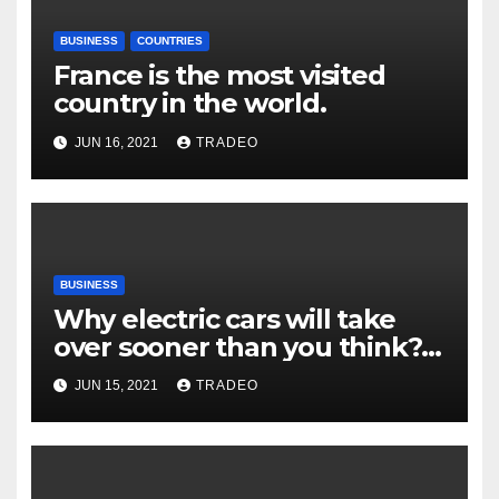
BUSINESS
COUNTRIES
France is the most visited
country in the world.
JUN 16, 2021
TRADEO
BUSINESS
Why electric cars will take
over sooner than you think?
Do you think electric vehicles
JUN 15, 2021
TRADEO
will replace diesel cars more
quickly than we thought?