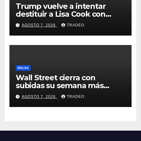
Trump vuelve a intentar
destituir a Lisa Cook con
acusaciones de fraude
AGOSTO 7, 2026
TRADEO
hipotecario
BOLSA
Wall Street cierra con
subidas su semana más
alcista desde abril
AGOSTO 7, 2026
TRADEO