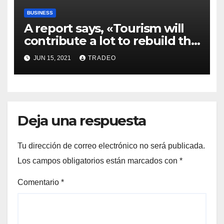
BUSINESS
A report says, «Tourism will
contribute a lot to rebuild the
economy that has been
JUN 15, 2021
TRADEO
affected adversely due to
pandemic in the days to
come».
Deja una respuesta
Tu dirección de correo electrónico no será publicada.
Los campos obligatorios están marcados con
*
Comentario
*