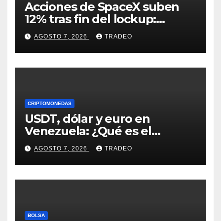
Acciones de SpaceX suben
12% tras fin del lockup:
¿Hasta dónde podrían llegar
AGOSTO 7, 2026
TRADEO
en agosto?
CRIPTOMONEDAS
USDT, dólar y euro en
Venezuela: ¿Qué es el
fenómeno “Rockets and
AGOSTO 7, 2026
TRADEO
Feathers”?
BOLSA