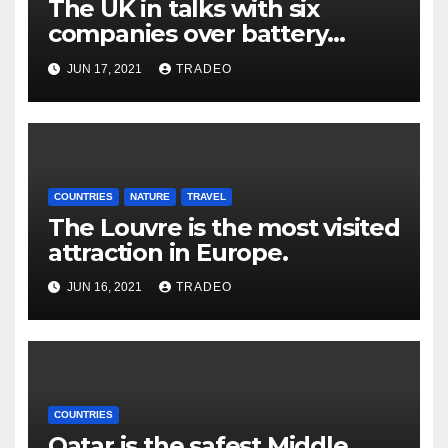
The UK in talks with six
companies over battery
gigafactories for electric cars.
JUN 17, 2021
TRADEO
Is Uk thinking of replacing
traditional cars with electric
cars?
COUNTRIES
NATURE
TRAVEL
The Louvre is the most visited
attraction in Europe.
JUN 16, 2021
TRADEO
COUNTRIES
Qatar is the safest Middle