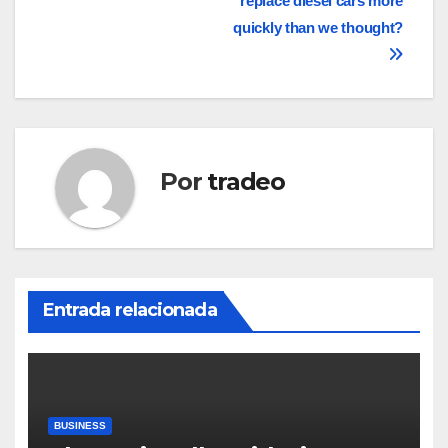
replace diesel cars more
quickly than we thought?
Por
tradeo
Entrada relacionada
BUSINESS