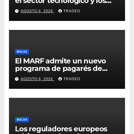
el sector tecnológico y los
valores cíclicos para ganar en
AGOSTO 6, 2026
TRADEO
bolsa
BOLSA
El MARF admite un nuevo
programa de pagarés de
Seresco por 20 millones de
AGOSTO 6, 2026
TRADEO
euros
BOLSA
Los reguladores europeos