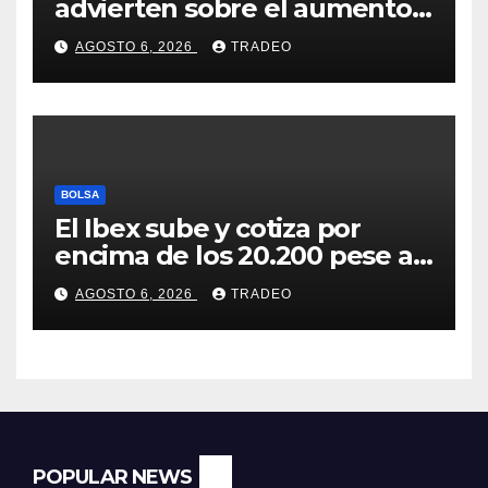
advierten sobre el aumento
del fraude con criptos tras la
AGOSTO 6, 2026
TRADEO
llegada de MiCA
BOLSA
El Ibex sube y cotiza por
encima de los 20.200 pese al
‘sell off’ de la tecnología
AGOSTO 6, 2026
TRADEO
POPULAR NEWS