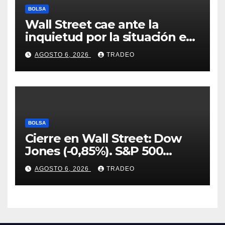
BOLSA
Wall Street cae ante la
inquietud por la situación en
Ormuz
AGOSTO 6, 2026
TRADEO
BOLSA
Cierre en Wall Street: Dow
Jones (-0,85%). S&P 500
(-0,18%) y Nasdaq (-0,06%)
AGOSTO 6, 2026
TRADEO