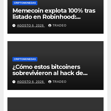
CRIPTOMONEDAS
Memecoin explota 100% tras
listado en Robinhood:
conoce los detalles
AGOSTO 6, 2026
TRADEO
CRIPTOMONEDAS
¿Cómo estos bitcoiners
sobrevivieron al hack de
Coldcard? Un analista
AGOSTO 6, 2026
TRADEO
comparte consejos clave