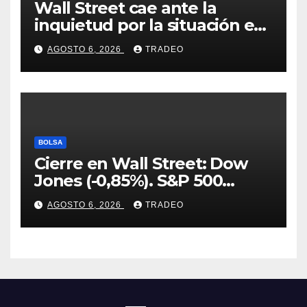
Wall Street cae ante la
inquietud por la situación en
Ormuz
AGOSTO 6, 2026
TRADEO
BOLSA
Cierre en Wall Street: Dow
Jones (-0,85%). S&P 500
(-0,18%) y Nasdaq (-0,06%)
AGOSTO 6, 2026
TRADEO