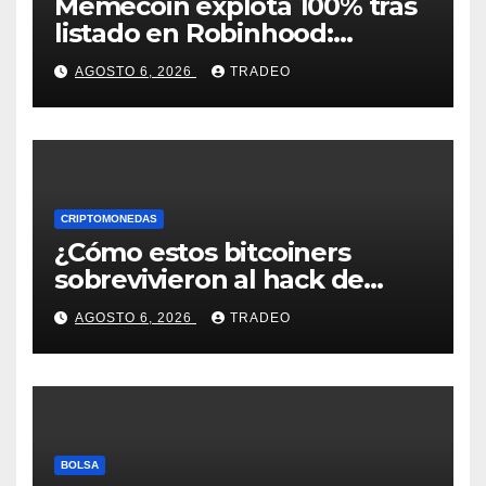
Memecoin explota 100% tras
listado en Robinhood:
conoce los detalles
AGOSTO 6, 2026
TRADEO
CRIPTOMONEDAS
¿Cómo estos bitcoiners
sobrevivieron al hack de
Coldcard? Un analista
AGOSTO 6, 2026
TRADEO
comparte consejos clave
BOLSA