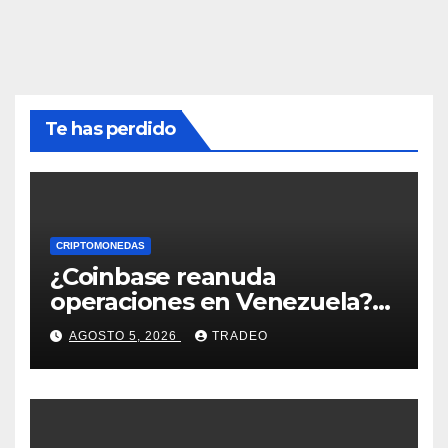
Te has perdido
CRIPTOMONEDAS
¿Coinbase reanuda
operaciones en Venezuela?
Post críptico enciende el
AGOSTO 5, 2026
TRADEO
debate