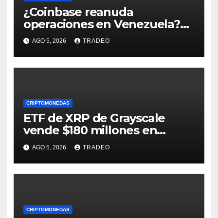
¿Coinbase reanuda
operaciones en Venezuela?
Post críptico enciende el
AGO 5, 2026
TRADEO
debate
CRIPTOMONEDAS
ETF de XRP de Grayscale
vende $180 millones en
tokens tras grandes pérdidas
AGO 5, 2026
TRADEO
CRIPTOMONEDAS