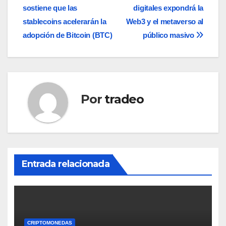
sostiene que las
digitales expondrá la
de
stablecoins acelerarán la
Web3 y el metaverso al
entradas
adopción de Bitcoin (BTC)
público masivo
Por
tradeo
Entrada relacionada
CRIPTOMONEDAS