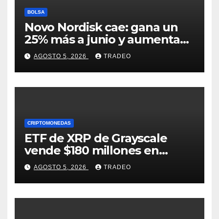
BOLSA
Novo Nordisk cae: gana un
25% más a junio y aumenta
previsiones, pero no
AGOSTO 5, 2026
TRADEO
convence
CRIPTOMONEDAS
ETF de XRP de Grayscale
vende $180 millones en
tokens tras grandes pérdidas
AGOSTO 5, 2026
TRADEO