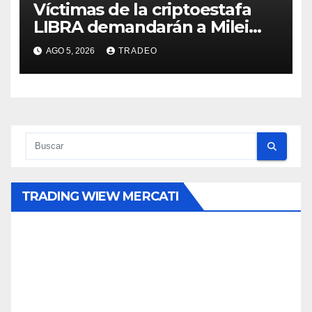
Víctimas de la criptoestafa
LIBRA demandarán a Milei
por daños y perjuicios
AGO 5, 2026
TRADEO
TRADING WIEW MERCATI