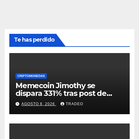
Te has perdido
CRIPTOMONEDAS
Memecoin Jimothy se
dispara 331% tras post de
Elon Musk sobre un
AGOSTO 8, 2026
TRADEO
mapache