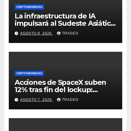
CRIPTOMONEDAS
La infraestructura de IA
impulsará al Sudeste Asiático,
destaca United Overseas
AGOSTO 8, 2026
TRADEO
Bank
CRIPTOMONEDAS
Acciones de SpaceX suben
12% tras fin del lockup:
¿Hasta dónde podrían llegar
AGOSTO 7, 2026
TRADEO
en agosto?