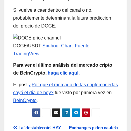
Si vuelve a caer dentro del canal o no,
probablemente determinará la futura predicción
del precio de DOGE.
DOGE/USDT
Six-hour Chart. Fuente:
TradingView
Para ver el último análisis del mercado
cripto
de BeInCrypto,
haga clic aquí
.
El post
¿Por qué el mercado de las criptomonedas
cayó el día de hoy?
fue visto por primera vez en
BeInCrypto
.
Navegación
La ‘destablecoin’ HAY
Exchanges piden cautela