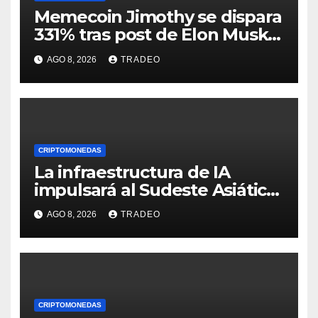
Memecoin Jimothy se dispara
331% tras post de Elon Musk
sobre un mapache
AGO 8, 2026
TRADEO
CRIPTOMONEDAS
La infraestructura de IA
impulsará al Sudeste Asiático,
destaca United Overseas
AGO 8, 2026
TRADEO
Bank
CRIPTOMONEDAS