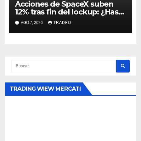
Acciones de SpaceX suben
12% tras fin del lockup: ¿Hasta
dónde podrían llegar en
AGO 7, 2026
TRADEO
agosto?
TRADING WIEW MERCATI