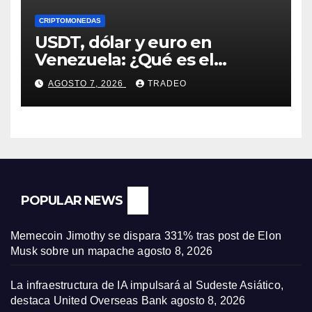
CRIPTOMONEDAS
USDT, dólar y euro en
Venezuela: ¿Qué es el
fenómeno “Rockets and
AGOSTO 7, 2026
TRADEO
Feathers”?
POPULAR NEWS
Memecoin Jimothy se dispara 331% tras post de Elon
Musk sobre un mapache
agosto 8, 2026
La infraestructura de IA impulsará al Sudeste Asiático,
destaca United Overseas Bank
agosto 8, 2026