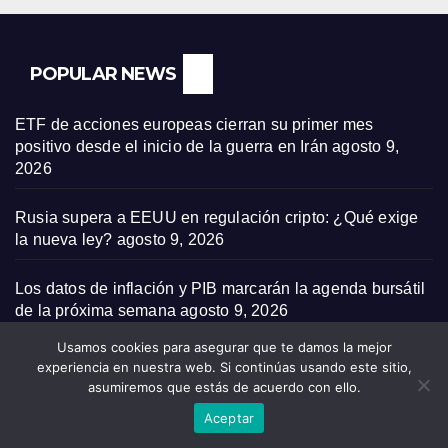
POPULAR NEWS
ETF de acciones europeas cierran su primer mes
positivo desde el inicio de la guerra en Irán
agosto 9,
2026
Rusia supera a EEUU en regulación cripto: ¿Qué exige
la nueva ley?
agosto 9, 2026
Los datos de inflación y PIB marcarán la agenda bursátil
de la próxima semana
agosto 9, 2026
Usamos cookies para asegurar que te damos la mejor
Brasil introduce normativa crucial para las
experiencia en nuestra web. Si continúas usando este sitio,
criptomonedas: ¿Llegó el fin de las transferencias
asumiremos que estás de acuerdo con ello.
instantáneas?
agosto 9, 2026
Aceptar