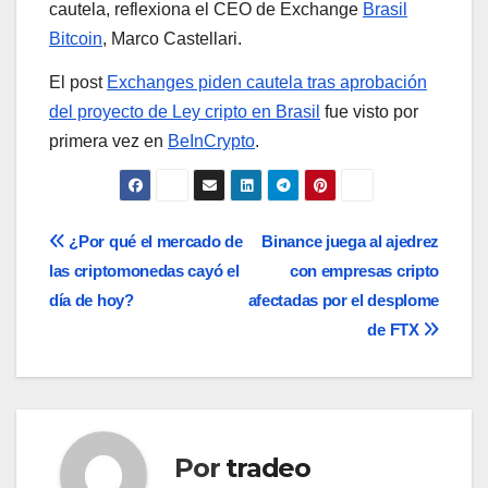
cautela, reflexiona el CEO de Exchange
Brasil
Bitcoin
, Marco Castellari.
El post
Exchanges piden cautela tras aprobación
del proyecto de Ley cripto en Brasil
fue visto por
primera vez en
BeInCrypto
.
Navegación
¿Por qué el mercado de
Binance juega al ajedrez
las criptomonedas cayó el
con empresas cripto
de
día de hoy?
afectadas por el desplome
entradas
de FTX
Por
tradeo