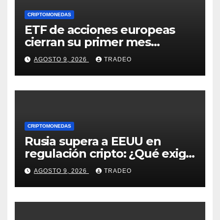
CRIPTOMONEDAS
ETF de acciones europeas
cierran su primer mes
positivo desde el inicio de la
AGOSTO 9, 2026
TRADEO
guerra en Irán
CRIPTOMONEDAS
Rusia supera a EEUU en
regulación cripto: ¿Qué exige
la nueva ley?
AGOSTO 9, 2026
TRADEO