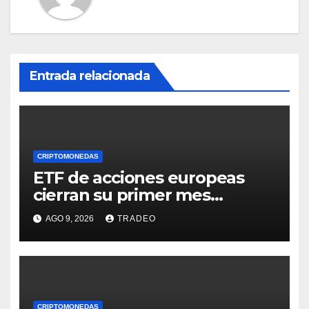
Entrada relacionada
CRIPTOMONEDAS
ETF de acciones europeas
cierran su primer mes
positivo desde el inicio de la
AGO 9, 2026
TRADEO
guerra en Irán
CRIPTOMONEDAS