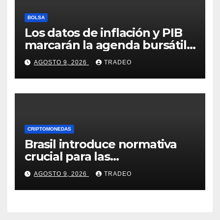
BOLSA
Los datos de inflación y PIB
marcarán la agenda bursátil
de la próxima semana
AGOSTO 9, 2026
TRADEO
CRIPTOMONEDAS
Brasil introduce normativa
crucial para las
criptomonedas: ¿Llegó el fin
AGOSTO 9, 2026
TRADEO
de las transferencias
instantáneas?