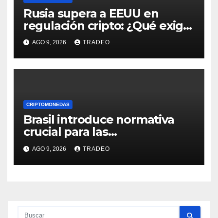
Rusia supera a EEUU en
regulación cripto: ¿Qué exige
la nueva ley?
AGO 9, 2026
TRADEO
CRIPTOMONEDAS
Brasil introduce normativa
crucial para las
criptomonedas: ¿Llegó el fin
AGO 9, 2026
TRADEO
de las transferencias
instantáneas?