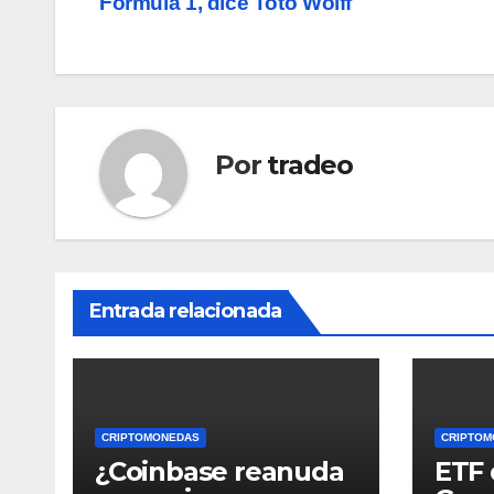
Fórmula 1, dice Toto Wolff
de
entradas
Por
tradeo
Entrada relacionada
CRIPTOMONEDAS
CRIPTOM
¿Coinbase reanuda
ETF 