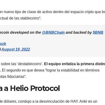
un nuevo tipo de clase de activo dentro del espacio cripto que 
ctual de las
stablecoins
“.
lecoin developed on the
@BNBChain
and backed by
$BNB
dxzk
)
August 19, 2022
sobre las ‘
destablecoins
‘.
El equipo enfatiza la primera disti
. El segundo es que desea “lograr la estabilidad en términos
as fiduciarias”.
a a Helio Protocol
 de dólares, condujo a la desvinculación de HAY. Ankr es un