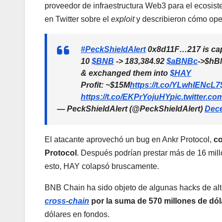
proveedor de infraestructura Web3 para el ecosis
en Twitter sobre el
exploit
y describieron cómo oper
#PeckShieldAlert
0x8d11F…217 is capi
10
$BNB
-> 183,384.92
$aBNBc
->$hBN
& exchanged them into
$HAY
Profit: ~$15M
https://t.co/YLwhIENcL7
https://t.co/EKPrYojuHY
pic.twitter.c
— PeckShieldAlert (@PeckShieldAlert)
Dece
El atacante aprovechó un bug en Ankr Protocol,
co
Protocol
. Después podrían prestar más de 16 mil
esto, HAY colapsó bruscamente.
BNB Chain ha sido objeto de algunas hacks de alto 
cross-chain
por la suma de 570 millones de dól
dólares en fondos.