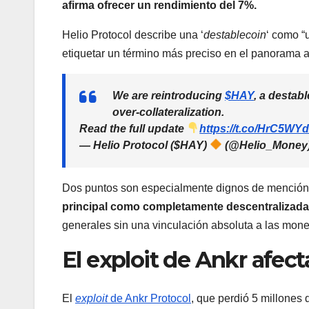
afirma ofrecer un rendimiento del 7%.
Helio Protocol describe una ‘
destablecoin
‘ como “
etiquetar un término más preciso en el panorama a
We are reintroducing
$HAY
, a destab
over-collateralization.
Read the full update
https://t.co/HrC5WY
— Helio Protocol ($HAY)
(@Helio_Money
Dos puntos son especialmente dignos de mención 
principal como completamente descentralizada
generales sin una vinculación absoluta a las moned
El exploit de Ankr afect
El
exploit
de Ankr Protocol
, que perdió 5 millones