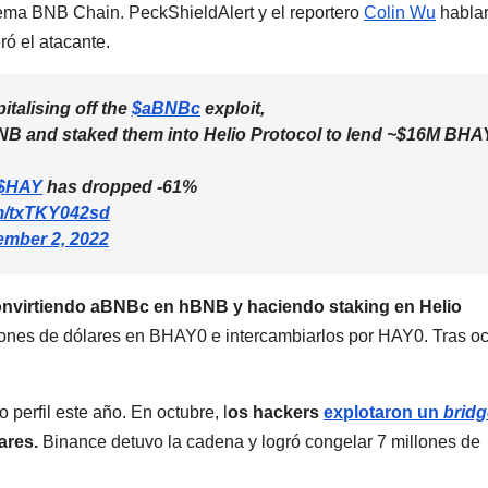
tema BNB Chain. PeckShieldAlert y el reportero
Colin Wu
habla
ó el atacante.
talising off the
$aBNBc
exploit,
B and staked them into Helio Protocol to lend ~$16M BHA
$HAY
has dropped -61%
om/txTKY042sd
mber 2, 2022
nvirtiendo aBNBc en hBNB y haciendo staking en Helio
lones de dólares en BHAY0 e intercambiarlos por HAY0. Tras ocu
perfil este año. En octubre, l
os hackers
explotaron un
bridg
ares.
Binance detuvo la cadena y logró congelar 7 millones de