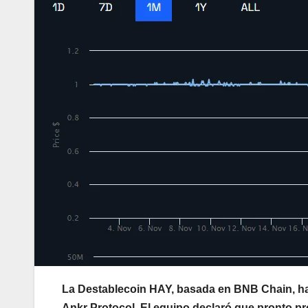
La Destablecoin HAY, basada en BNB Chain, ha 
Ankr Protocol. El equipo declaró que pronto pr