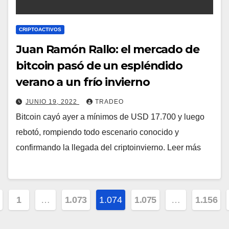
CRIPTOACTIVOS
Juan Ramón Rallo: el mercado de
bitcoin pasó de un espléndido
verano a un frío invierno
JUNIO 19, 2022
TRADEO
Bitcoin cayó ayer a mínimos de USD 17.700 y luego
rebotó, rompiendo todo escenario conocido y
confirmando la llegada del criptoinvierno. Leer más
ginación
1
…
1.073
1.074
1.075
…
1.156