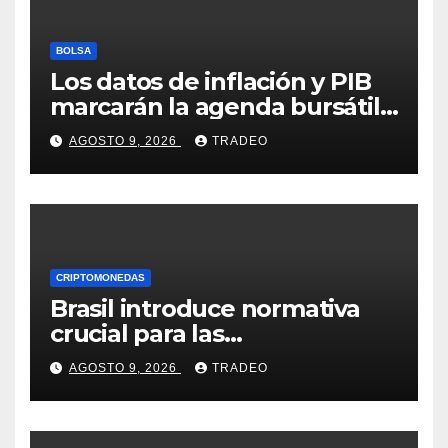
BOLSA
Los datos de inflación y PIB
marcarán la agenda bursátil
de la próxima semana
AGOSTO 9, 2026
TRADEO
CRIPTOMONEDAS
Brasil introduce normativa
crucial para las
criptomonedas: ¿Llegó el fin
AGOSTO 9, 2026
TRADEO
de las transferencias
instantáneas?