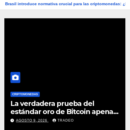
troduce normativa crucial para las criptomonedas: ¿Llegó el fin d
CRIPTOMONEDAS
La verdadera prueba del
estándar oro de Bitcoin apenas
comienza en 2026
AGOSTO 9, 2026
TRADEO