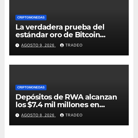
CRIPTOMONEDAS
La verdadera prueba del
estándar oro de Bitcoin
apenas comienza en 2026
AGOSTO 9, 2026
TRADEO
CRIPTOMONEDAS
Depósitos de RWA alcanzan
los $7.4 mil millones en
medio de la caída de DeFi
AGOSTO 8, 2026
TRADEO