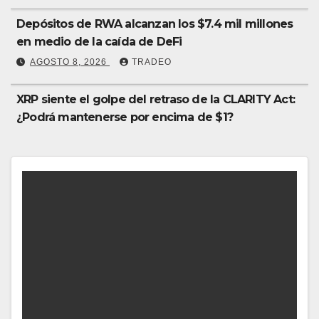
Depósitos de RWA alcanzan los $7.4 mil millones
en medio de la caída de DeFi
AGOSTO 8, 2026
TRADEO
XRP siente el golpe del retraso de la CLARITY Act:
¿Podrá mantenerse por encima de $1?
AGOSTO 8, 2026
TRADEO
Memecoin Jimothy se dispara 331% tras post de
Elon Musk sobre un mapache
AGOSTO 8, 2026
TRADEO
La infraestructura de IA impulsará al Sudeste
Asiático, destaca United Overseas Bank
AGOSTO 8, 2026
TRADEO