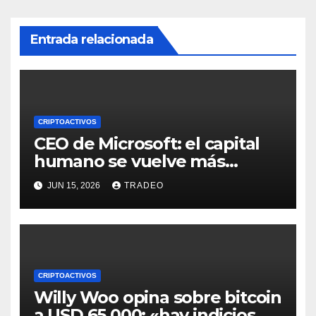
Entrada relacionada
CRIPTOACTIVOS
CEO de Microsoft: el capital
humano se vuelve más
valioso a medida que crece la
JUN 15, 2026
TRADEO
IA
CRIPTOACTIVOS
Willy Woo opina sobre bitcoin
a USD 65.000: «hay indicios de