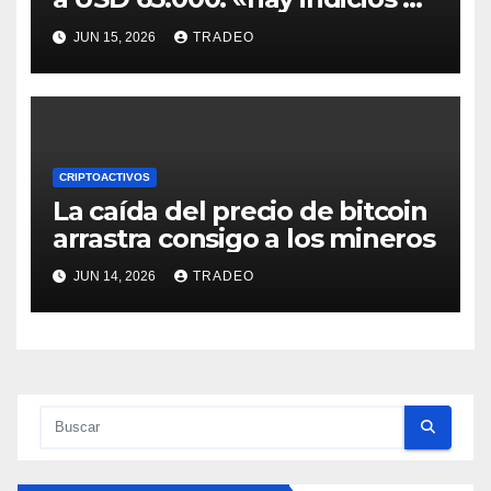
posible divergencia alcista»
JUN 15, 2026
TRADEO
CRIPTOACTIVOS
La caída del precio de bitcoin
arrastra consigo a los mineros
JUN 14, 2026
TRADEO