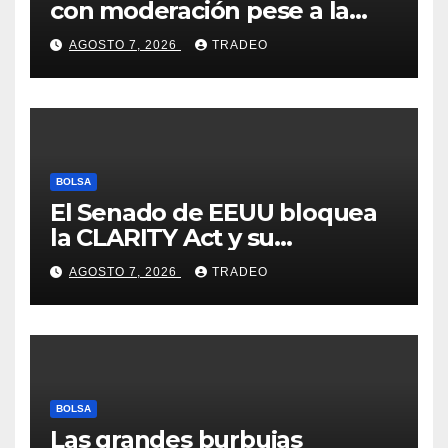
con moderación pese a la
incertidumbre en Oriente
AGOSTO 7, 2026
TRADEO
Medio
BOLSA
El Senado de EEUU bloquea
la CLARITY Act y su
aprobación en 2026 peligra
AGOSTO 7, 2026
TRADEO
BOLSA
Las grandes burbujas