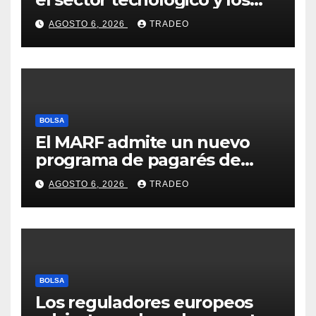
valores cíclicos para ganar en
AGOSTO 6, 2026
TRADEO
bolsa
BOLSA
El MARF admite un nuevo
programa de pagarés de
Seresco por 20 millones de
AGOSTO 6, 2026
TRADEO
euros
BOLSA
Los reguladores europeos