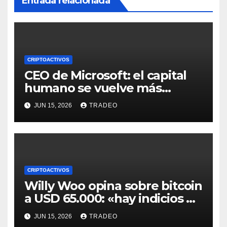
Entrada relacionada
CRIPTOACTIVOS
CEO de Microsoft: el capital
humano se vuelve más
valioso a medida que crece la
JUN 15, 2026
TRADEO
IA
CRIPTOACTIVOS
Willy Woo opina sobre bitcoin
a USD 65.000: «hay indicios de
posible divergencia alcista»
JUN 15, 2026
TRADEO