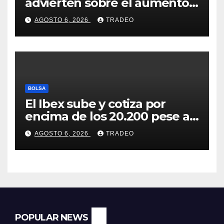
advierten sobre el aumento
del fraude con criptos tras la
AGOSTO 6, 2026
TRADEO
llegada de MiCA
BOLSA
El Ibex sube y cotiza por
encima de los 20.200 pese al
‘sell off’ de la tecnología
AGOSTO 6, 2026
TRADEO
POPULAR NEWS