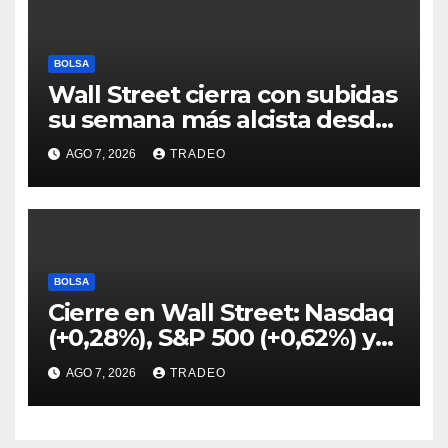
BOLSA
Wall Street cierra con subidas
su semana más alcista desde
abril
AGO 7, 2026
TRADEO
BOLSA
Cierre en Wall Street: Nasdaq
(+0,28%), S&P 500 (+0,62%) y
Nasdaq (+1,30%)
AGO 7, 2026
TRADEO