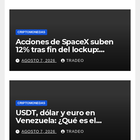
CRIPTOMONEDAS
Acciones de SpaceX suben
12% tras fin del lockup:
¿Hasta dónde podrían llegar
AGOSTO 7, 2026
TRADEO
en agosto?
CRIPTOMONEDAS
USDT, dólar y euro en
Venezuela: ¿Qué es el
fenómeno “Rockets and
AGOSTO 7, 2026
TRADEO
Feathers”?