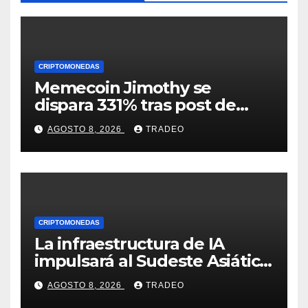
CRIPTOMONEDAS
Memecoin Jimothy se
dispara 331% tras post de
Elon Musk sobre un
AGOSTO 8, 2026
TRADEO
mapache
CRIPTOMONEDAS
La infraestructura de IA
impulsará al Sudeste Asiático,
destaca United Overseas
AGOSTO 8, 2026
TRADEO
Bank