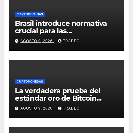
CRIPTOMONEDAS
Brasil introduce normativa
crucial para las
criptomonedas: ¿Llegó el fin
AGOSTO 9, 2026
TRADEO
de las transferencias
instantáneas?
CRIPTOMONEDAS
La verdadera prueba del
estándar oro de Bitcoin
apenas comienza en 2026
AGOSTO 9, 2026
TRADEO