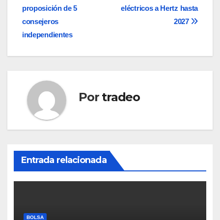
de
proposición de 5
eléctricos a Hertz hasta
entradas
consejeros
2027
independientes
Por
tradeo
Entrada relacionada
BOLSA