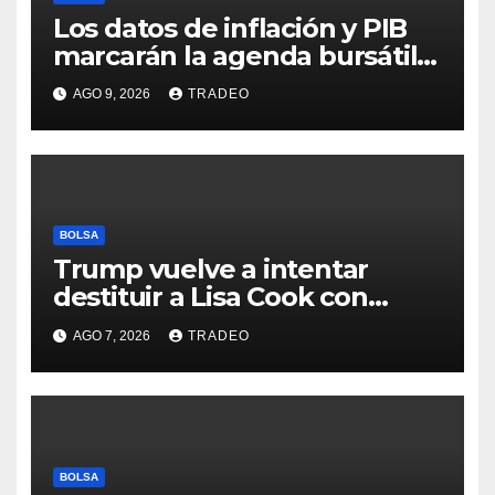
Los datos de inflación y PIB
marcarán la agenda bursátil
de la próxima semana
AGO 9, 2026
TRADEO
BOLSA
Trump vuelve a intentar
destituir a Lisa Cook con
acusaciones de fraude
AGO 7, 2026
TRADEO
hipotecario
BOLSA