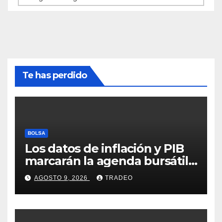
Te has perdido
BOLSA
Los datos de inflación y PIB
marcarán la agenda bursátil
de la próxima semana
AGOSTO 9, 2026
TRADEO