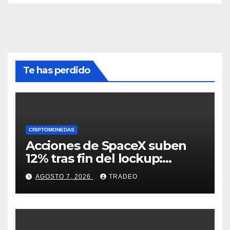
Te has perdido
CRIPTOMONEDAS
Acciones de SpaceX suben
12% tras fin del lockup:
¿Hasta dónde podrían llegar
AGOSTO 7, 2026
TRADEO
en agosto?