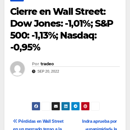
Cierre en Wall Street:
Dow Jones: -1,01%; S&P
500: -1,13%; Nasdaq:
-0,95%
Por
tradeo
SEP 20, 2022
Navegación
Pérdidas en Wall Street
Indra aprueba por
en un mercado tenso a la
«unanimidad» la