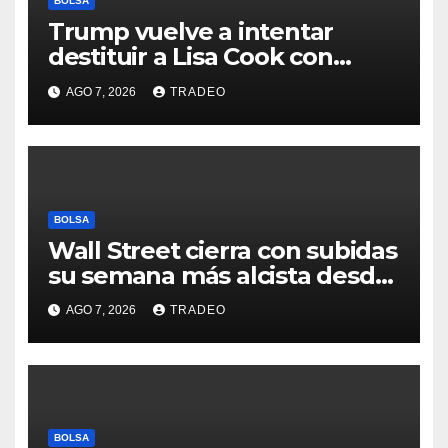
BOLSA
Trump vuelve a intentar
destituir a Lisa Cook con
acusaciones de fraude
AGO 7, 2026
TRADEO
hipotecario
BOLSA
Wall Street cierra con subidas
su semana más alcista desde
abril
AGO 7, 2026
TRADEO
BOLSA