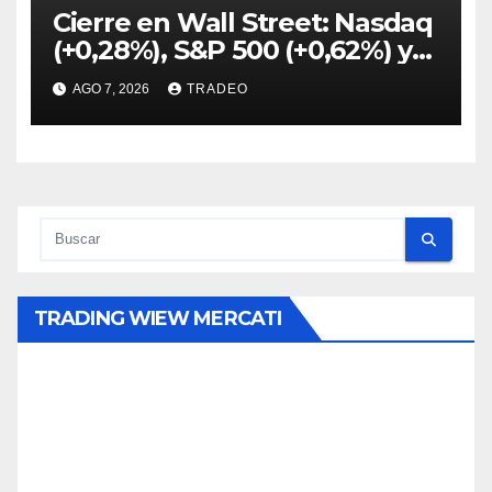
Cierre en Wall Street: Nasdaq
(+0,28%), S&P 500 (+0,62%) y
Nasdaq (+1,30%)
AGO 7, 2026
TRADEO
TRADING WIEW MERCATI