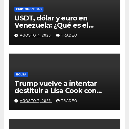
CRIPTOMONEDAS
USDT, dólar y euro en
Venezuela: ¿Qué es el
fenómeno “Rockets and
AGOSTO 7, 2026
TRADEO
Feathers”?
BOLSA
Trump vuelve a intentar
destituir a Lisa Cook con
acusaciones de fraude
AGOSTO 7, 2026
TRADEO
hipotecario