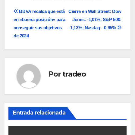
Navegación
BBVA recalca que está
Cierre en Wall Street: Dow
en «buena posición» para
Jones: -1,01%; S&P 500:
de
conseguir sus objetivos
-1,13%; Nasdaq: -0,95%
entradas
de 2024
Por
tradeo
Entrada relacionada