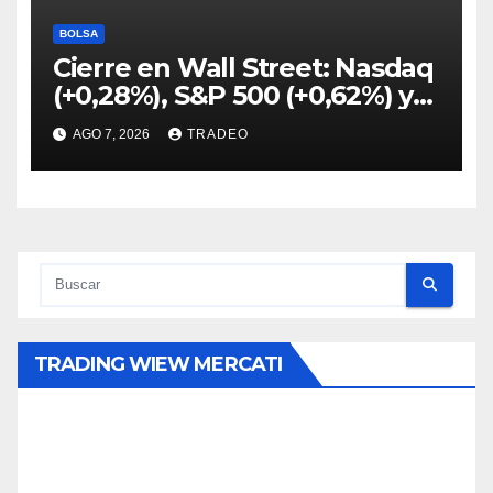
BOLSA
Cierre en Wall Street: Nasdaq
(+0,28%), S&P 500 (+0,62%) y
Nasdaq (+1,30%)
AGO 7, 2026
TRADEO
TRADING WIEW MERCATI