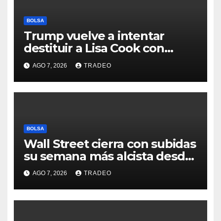
BOLSA
Trump vuelve a intentar
destituir a Lisa Cook con
acusaciones de fraude
AGO 7, 2026
TRADEO
hipotecario
BOLSA
Wall Street cierra con subidas
su semana más alcista desde
abril
AGO 7, 2026
TRADEO