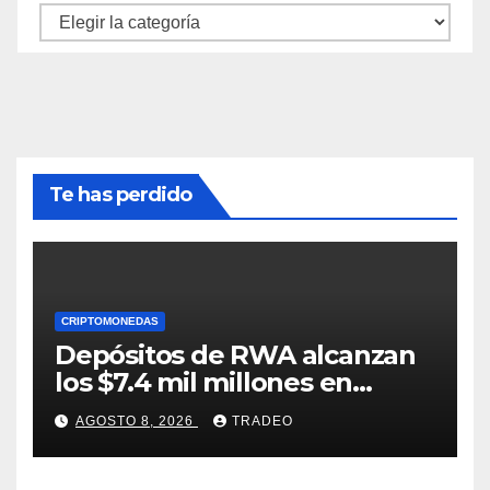
Categorías
Te has perdido
CRIPTOMONEDAS
Depósitos de RWA alcanzan
los $7.4 mil millones en
medio de la caída de DeFi
AGOSTO 8, 2026
TRADEO