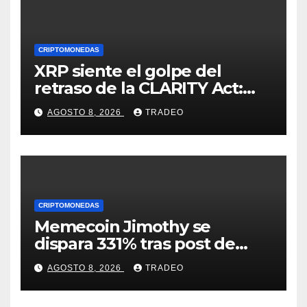
CRIPTOMONEDAS
XRP siente el golpe del
retraso de la CLARITY Act:
¿Podrá mantenerse por
AGOSTO 8, 2026
TRADEO
encima de $1?
CRIPTOMONEDAS
Memecoin Jimothy se
dispara 331% tras post de
Elon Musk sobre un
AGOSTO 8, 2026
TRADEO
mapache