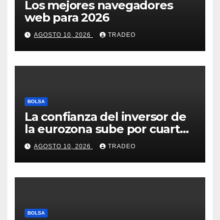
Los mejores navegadores
web para 2026
AGOSTO 10, 2026
TRADEO
BOLSA
La confianza del inversor de
la eurozona sube por cuarto
mes y se vuelve positiva en
AGOSTO 10, 2026
TRADEO
agosto
BOLSA