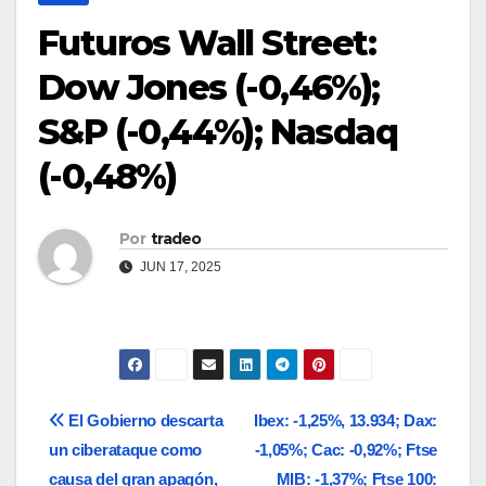
Futuros Wall Street:
Dow Jones (-0,46%);
S&P (-0,44%); Nasdaq
(-0,48%)
Por
tradeo
JUN 17, 2025
Navegación
El Gobierno descarta
Ibex: -1,25%, 13.934; Dax:
un ciberataque como
-1,05%; Cac: -0,92%; Ftse
de
causa del gran apagón,
MIB: -1,37%; Ftse 100: