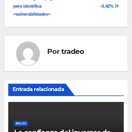
entradas
pero identifica
-0,42%
«vulnerabilidades»
Por
tradeo
Entrada relacionada
BOLSA