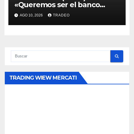
«Queremos ser el banco
principal de los clientes en
AGO 10, 2026
TRADEO
Alemania»
TRADING WIEW MERCATI