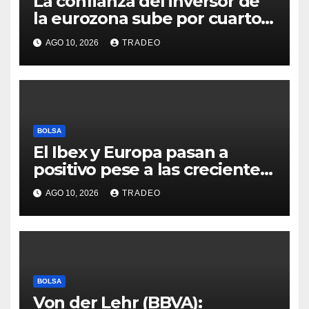
La confianza del inversor de
la eurozona sube por cuarto
mes y se vuelve positiva en
AGO 10, 2026
TRADEO
agosto
BOLSA
El Ibex y Europa pasan a
positivo pese a las crecientes
dudas sobre Oriente Medio
AGO 10, 2026
TRADEO
BOLSA
Von der Lehr (BBVA):