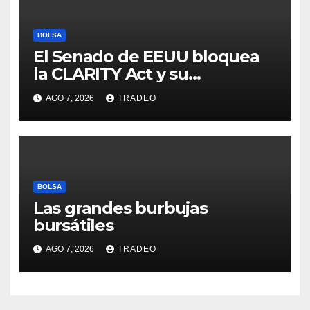
BOLSA
El Senado de EEUU bloquea
la CLARITY Act y su
aprobación en 2026 peligra
AGO 7, 2026
TRADEO
BOLSA
Las grandes burbujas
bursátiles
AGO 7, 2026
TRADEO