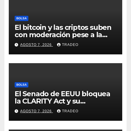
BOLSA
El bitcoin y las criptos suben
con moderación pese a la
incertidumbre en Oriente
AGOSTO 7, 2026
TRADEO
Medio
BOLSA
El Senado de EEUU bloquea
la CLARITY Act y su
aprobación en 2026 peligra
AGOSTO 7, 2026
TRADEO