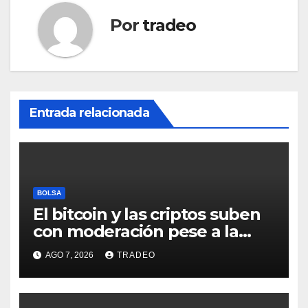
Por
tradeo
Entrada relacionada
BOLSA
El bitcoin y las criptos suben
con moderación pese a la
incertidumbre en Oriente
AGO 7, 2026
TRADEO
Medio