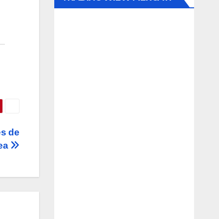
es de
pea