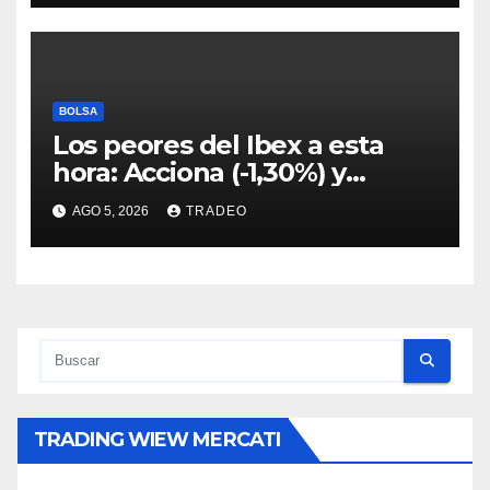
BOLSA
Los peores del Ibex a esta
hora: Acciona (-1,30%) y
Acciona Energía (-0,96%)
AGO 5, 2026
TRADEO
TRADING WIEW MERCATI