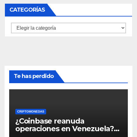
CATEGORÍAS
Categorías
Te has perdido
CRIPTOMONEDAS
¿Coinbase reanuda
operaciones en Venezuela?
Post críptico enciende el