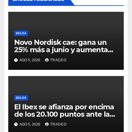
BOLSA
Novo Nordisk cae: gana un
25% más a junio y aumenta
previsiones, pero no
AGO 5, 2026
TRADEO
convence
BOLSA
El Ibex se afianza por encima
de los 20.100 puntos ante las
esperanzas sobre Ormuz
AGO 5, 2026
TRADEO