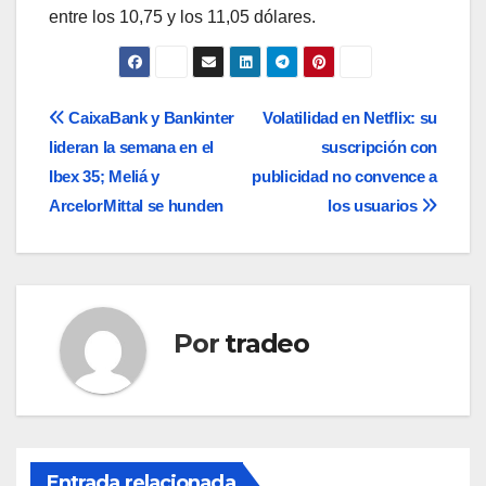
entre los 10,75 y los 11,05 dólares.
Navegación
CaixaBank y Bankinter
Volatilidad en Netflix: su
lideran la semana en el
suscripción con
de
Ibex 35; Meliá y
publicidad no convence a
entradas
ArcelorMittal se hunden
los usuarios
Por
tradeo
Entrada relacionada