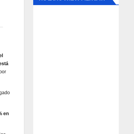
el
está
por
egado
% en