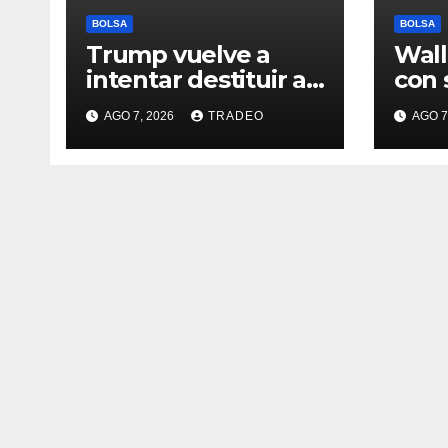
BOLSA
BOLSA
Trump vuelve a
Wall
intentar destituir a
con 
Lisa Cook con
sema
AGO 7, 2026
TRADEO
AGO 7
acusaciones de
desd
fraude hipotecario