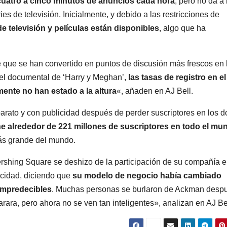
cuatro a cinco minutos de anuncios cada hora
, pero no da a 
es de televisión. Inicialmente, y debido a las restricciones de
e televisión y películas están disponibles
, algo que ha
que se han convertido en puntos de discusión más frescos en 
y el documental de ‘Harry y Meghan’,
las tasas de registro en el
ente no han estado a la altura
«, añaden en AJ Bell.
barato y con publicidad después de perder suscriptores en los d
e alrededor de 221 millones de suscriptores en todo el mu
más grande del mundo.
Pershing Square se deshizo de la participación de su compañía 
icidad, diciendo que
su modelo de negocio había cambiado
 impredecibles
. Muchas personas se burlaron de Ackman desp
arara, pero ahora no se ven tan inteligentes», analizan en AJ Be