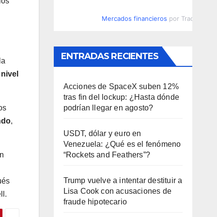
los
Mercados financieros
por TradingVie
ENTRADAS RECIENTES
la
 nivel
Acciones de SpaceX suben 12%
tras fin del lockup: ¿Hasta dónde
podrían llegar en agosto?
os
ndo
,
USDT, dólar y euro en
Venezuela: ¿Qué es el fenómeno
“Rockets and Feathers”?
en
Trump vuelve a intentar destituir a
ués
Lisa Cook con acusaciones de
ll.
fraude hipotecario