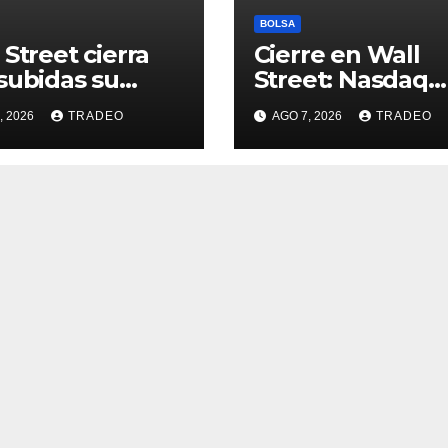
BOLSA
 Street cierra
Cierre en Wall
subidas su
Street: Nasdaq
na más alcista
(+0,28%), S&P 50
, 2026
TRADEO
AGO 7, 2026
TRADEO
e abril
(+0,62%) y Nasd
(+1,30%)