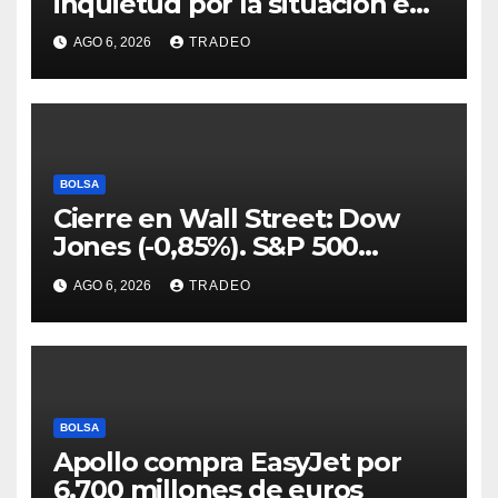
inquietud por la situación en
Ormuz
AGO 6, 2026
TRADEO
BOLSA
Cierre en Wall Street: Dow
Jones (-0,85%). S&P 500
(-0,18%) y Nasdaq (-0,06%)
AGO 6, 2026
TRADEO
BOLSA
Apollo compra EasyJet por
6.700 millones de euros