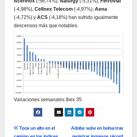
Acerinox
(-56,74%),
Naturgy
(-5,31%),
Ferrovial
(-4,98%),
Cellnex Telecom
(-4,97%),
Aena
(-4,72%) y
ACS
(-4,18%) han sufrido igualmente
descensos más que notables.
Variaciones semanales Ibex 35
Navegación
Toca un alto en el
Adobe sube en bolsa tras
camino en los índices
registrar ingresos récord