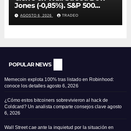
Jones (-0,85%). S&P 500
(-0,18%) y Nasdaq (-0,06%)
AGOSTO 6, 2026
TRADEO
POPULAR NEWS
Memecoin explota 100% tras listado en Robinhood:
conoce los detalles
agosto 6, 2026
¿Cómo estos bitcoiners sobrevivieron al hack de
Coldcard? Un analista comparte consejos clave
agosto
6, 2026
Wall Street cae ante la inquietud por la situación en