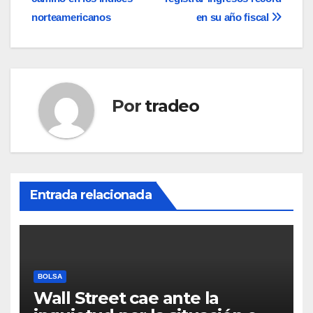
de
norteamericanos
en su año fiscal
entradas
Por
tradeo
Entrada relacionada
BOLSA
Wall Street cae ante la