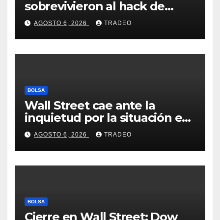
sobrevivieron al hack de
Coldcard? Un analista
AGOSTO 6, 2026
TRADEO
comparte consejos clave
BOLSA
Wall Street cae ante la
inquietud por la situación en
Ormuz
AGOSTO 6, 2026
TRADEO
BOLSA
Cierre en Wall Street: Dow