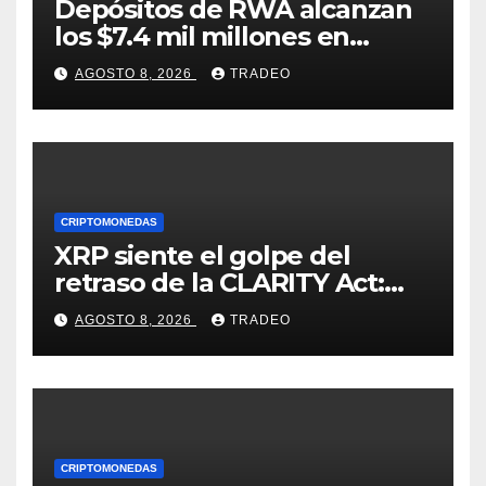
Depósitos de RWA alcanzan
los $7.4 mil millones en
medio de la caída de DeFi
AGOSTO 8, 2026
TRADEO
CRIPTOMONEDAS
XRP siente el golpe del
retraso de la CLARITY Act:
¿Podrá mantenerse por
AGOSTO 8, 2026
TRADEO
encima de $1?
CRIPTOMONEDAS