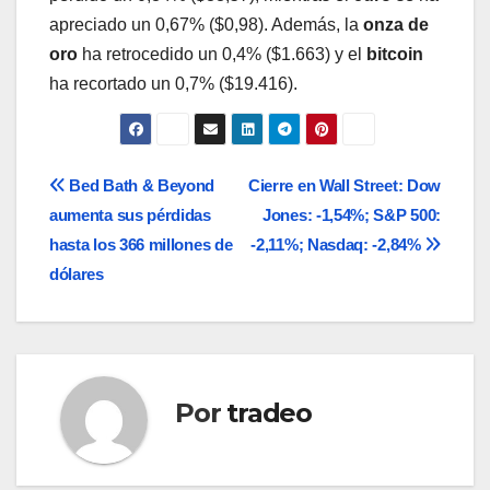
apreciado un 0,67% ($0,98). Además, la
onza de
oro
ha retrocedido un 0,4% ($1.663) y el
bitcoin
ha recortado un 0,7% ($19.416).
Navegación
Bed Bath & Beyond
Cierre en Wall Street: Dow
aumenta sus pérdidas
Jones: -1,54%; S&P 500:
de
hasta los 366 millones de
-2,11%; Nasdaq: -2,84%
entradas
dólares
Por
tradeo