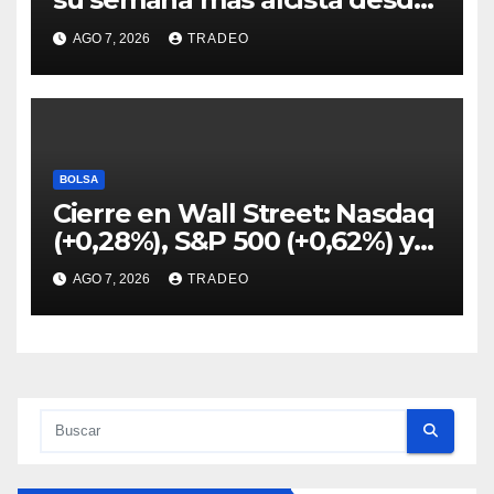
abril
AGO 7, 2026
TRADEO
BOLSA
Cierre en Wall Street: Nasdaq
(+0,28%), S&P 500 (+0,62%) y
Nasdaq (+1,30%)
AGO 7, 2026
TRADEO