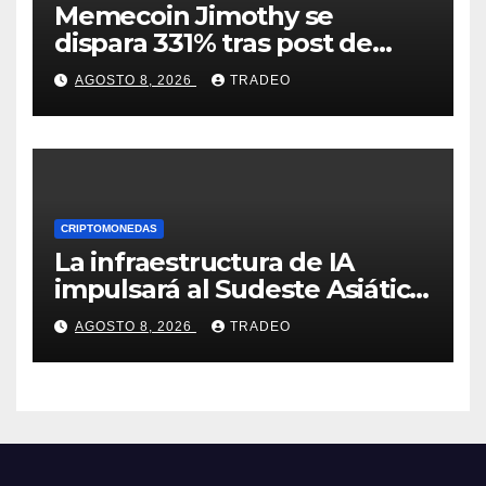
Memecoin Jimothy se
dispara 331% tras post de
Elon Musk sobre un
AGOSTO 8, 2026
TRADEO
mapache
CRIPTOMONEDAS
La infraestructura de IA
impulsará al Sudeste Asiático,
destaca United Overseas
AGOSTO 8, 2026
TRADEO
Bank