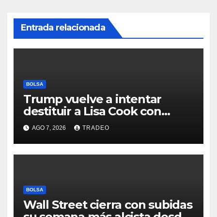
Entrada relacionada
BOLSA
Trump vuelve a intentar
destituir a Lisa Cook con
acusaciones de fraude
AGO 7, 2026
TRADEO
hipotecario
BOLSA
Wall Street cierra con subidas
su semana más alcista desde