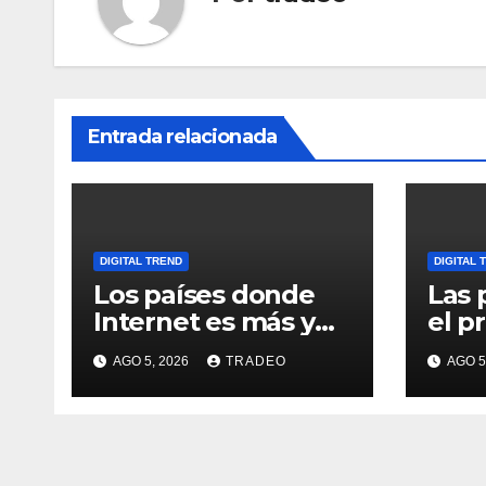
Entrada relacionada
DIGITAL TREND
DIGITAL 
Los países donde
Las 
Internet es más y
el p
menos asequible
cabe
AGO 5, 2026
TRADEO
AGO 5
usua