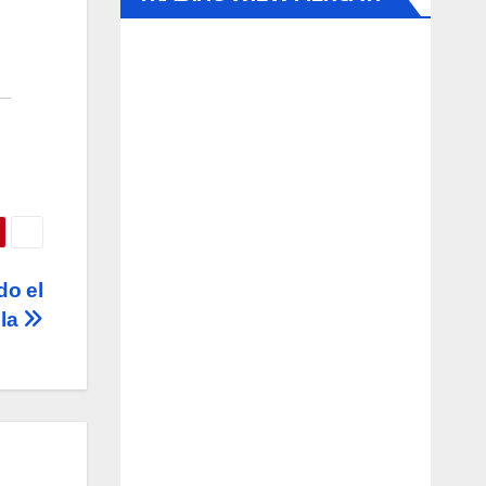
.
do el
la