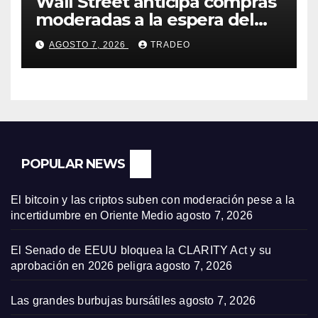
Wall Street anticipa compras
moderadas a la espera del
informe de empleo de EEUU
AGOSTO 7, 2026
TRADEO
POPULAR NEWS
El bitcoin y las criptos suben con moderación pese a la
incertidumbre en Oriente Medio
agosto 7, 2026
El Senado de EEUU bloquea la CLARITY Act y su
aprobación en 2026 peligra
agosto 7, 2026
Las grandes burbujas bursátiles
agosto 7, 2026