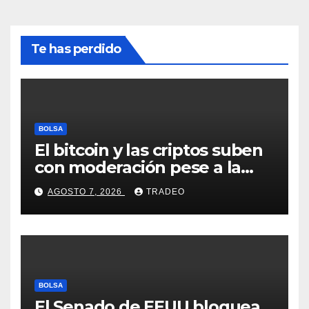
Te has perdido
BOLSA
El bitcoin y las criptos suben
con moderación pese a la
incertidumbre en Oriente
AGOSTO 7, 2026
TRADEO
Medio
BOLSA
El Senado de EEUU bloquea