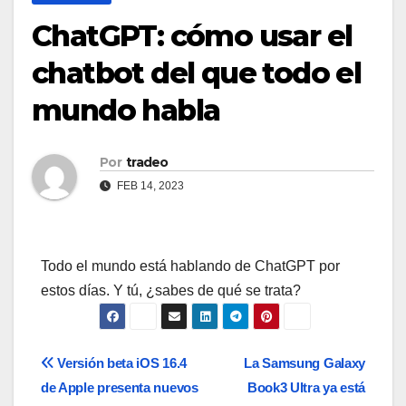
ChatGPT: cómo usar el
chatbot del que todo el
mundo habla
Por
tradeo
FEB 14, 2023
Todo el mundo está hablando de ChatGPT por
estos días. Y tú, ¿sabes de qué se trata?
Navegación
Versión beta iOS 16.4
La Samsung Galaxy
de Apple presenta nuevos
Book3 Ultra ya está
de