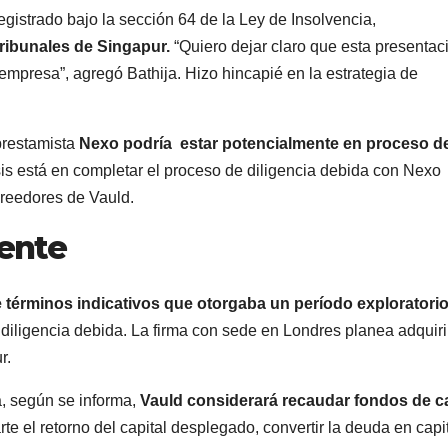
egistrado bajo la sección 64 de la Ley de Insolvencia,
ribunales de Singapur.
“Quiero dejar claro que esta presentac
empresa”, agregó Bathija. Hizo hincapié en la estrategia de
prestamista
Nexo podría estar potencialmente en proceso d
sis está en completar el proceso de diligencia debida con Nexo
creedores de Vauld.
iente
e términos indicativos que otorgaba un período exploratori
 diligencia debida. La firma con sede en Londres planea adquiri
r.
a, según se informa,
Vauld considerará recaudar fondos de ca
rte el retorno del capital desplegado, convertir la deuda en capit