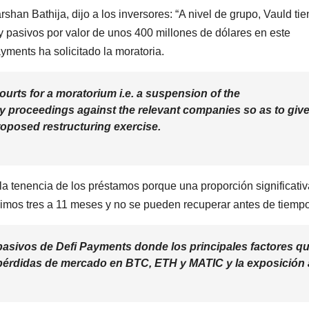
shan Bathija, dijo a los inversores: “A nivel de grupo, Vauld ti
y pasivos por valor de unos 400 millones de dólares en este
ments ha solicitado la moratoria.
ourts for a moratorium i.e. a suspension of the
 proceedings against the relevant companies so as to giv
roposed restructuring exercise.
la tenencia de los préstamos porque una proporción significati
ximos tres a 11 meses y no se pueden recuperar antes de tiempo
asivos de Defi Payments donde los principales factores q
 pérdidas de mercado en
BTC, ETH y MATIC
y la exposición 