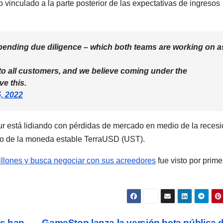
o vinculado a la parte posterior de las expectativas de ingresos
 pending due diligence – which both teams are working on a
 to all customers, and we believe coming under the
ve this.
5, 2022
ur está lidiando con pérdidas de mercado en medio de la reces
mico de la moneda estable TerraUSD (UST).
millones y busca negociar con sus acreedores
fue visto por prime
ks han
GameStop lanza la versión beta pública 