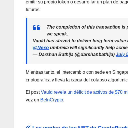
emitir su propio token o desarrollar un plan de pag
futuros.
The completion of this transaction is
we speak.
Vauld has strived to deliver long term value
@Nexo
umbrella will significantly help achie
— Darshan Bathija (@darshanbathija)
July 
Mientras tanto, el intercambio con sede en Singap
criptográfica y lleva la carga del colapso algorít
El post
Vauld revela un déficit de activos de $70 
vez en
BeInCrypto
.
Las ventas de los NFT de CryptoPun