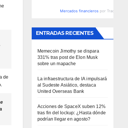
ene
Mercados financieros
por TradingVie
ENTRADAS RECIENTES
e
Memecoin Jimothy se dispara
331% tras post de Elon Musk
sobre un mapache
va de
La infraestructura de IA impulsará
.
al Sudeste Asiático, destaca
United Overseas Bank
ue
Acciones de SpaceX suben 12%
a
tras fin del lockup: ¿Hasta dónde
podrían llegar en agosto?