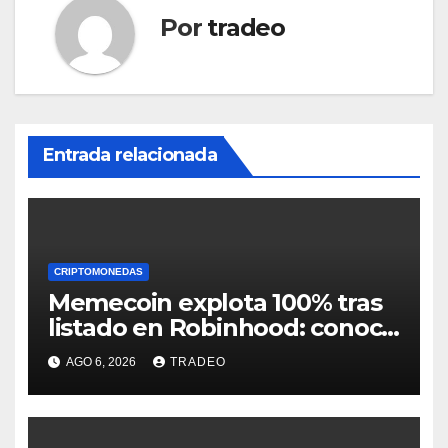
Por
tradeo
Entrada relacionada
CRIPTOMONEDAS
Memecoin explota 100% tras
listado en Robinhood: conoce
los detalles
AGO 6, 2026
TRADEO