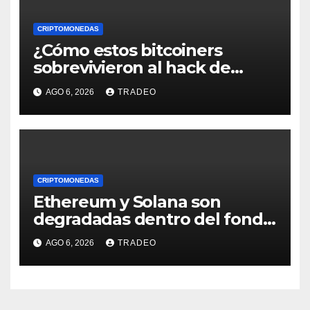
CRIPTOMONEDAS
¿Cómo estos bitcoiners
sobrevivieron al hack de
Coldcard? Un analista
AGO 6, 2026
TRADEO
comparte consejos clave
CRIPTOMONEDAS
Ethereum y Solana son
degradadas dentro del fondo
de Grayscale
AGO 6, 2026
TRADEO