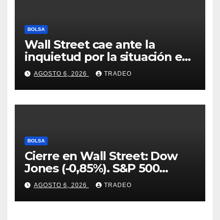
BOLSA
Wall Street cae ante la
inquietud por la situación en
Ormuz
AGOSTO 6, 2026
TRADEO
BOLSA
Cierre en Wall Street: Dow
Jones (-0,85%). S&P 500
(-0,18%) y Nasdaq (-0,06%)
AGOSTO 6, 2026
TRADEO