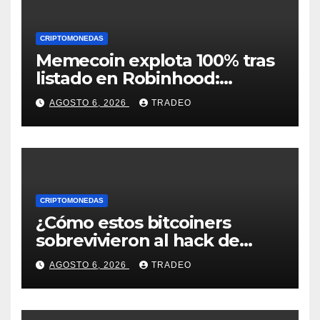
CRIPTOMONEDAS
Memecoin explota 100% tras
listado en Robinhood:
conoce los detalles
AGOSTO 6, 2026
TRADEO
CRIPTOMONEDAS
¿Cómo estos bitcoiners
sobrevivieron al hack de
Coldcard? Un analista
AGOSTO 6, 2026
TRADEO
comparte consejos clave