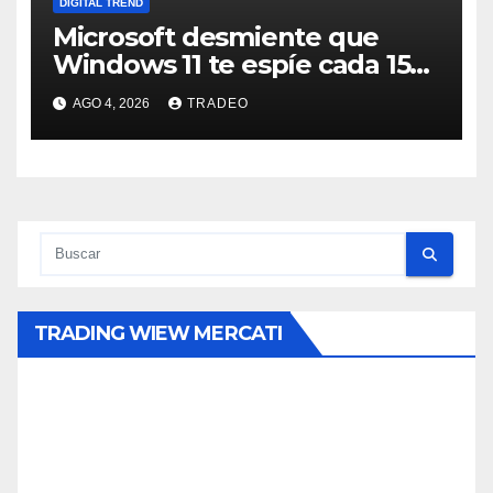
DIGITAL TREND
Microsoft desmiente que
Windows 11 te espíe cada 15
minutos
AGO 4, 2026
TRADEO
TRADING WIEW MERCATI