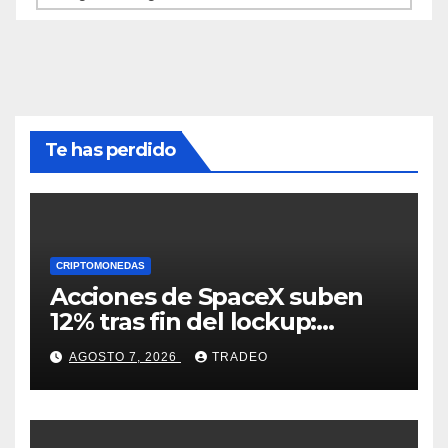
Te has perdido
CRIPTOMONEDAS
Acciones de SpaceX suben
12% tras fin del lockup:
¿Hasta dónde podrían llegar
AGOSTO 7, 2026
TRADEO
en agosto?