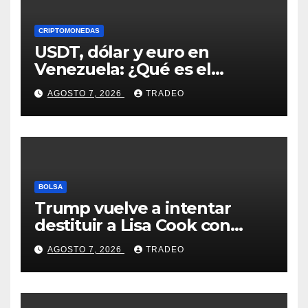
CRIPTOMONEDAS
USDT, dólar y euro en
Venezuela: ¿Qué es el
fenómeno “Rockets and
AGOSTO 7, 2026
TRADEO
Feathers”?
BOLSA
Trump vuelve a intentar
destituir a Lisa Cook con
acusaciones de fraude
AGOSTO 7, 2026
TRADEO
hipotecario