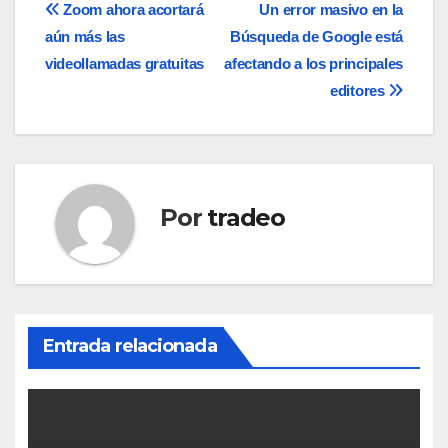
Navegación
Zoom ahora acortará
Un error masivo en la
aún más las
Búsqueda de Google está
de
videollamadas gratuitas
afectando a los principales
entradas
editores
Por
tradeo
Entrada relacionada