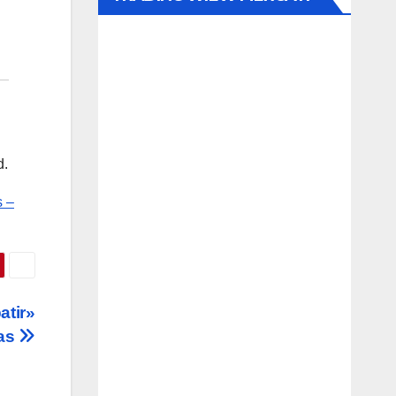
d.
s –
atir»
das