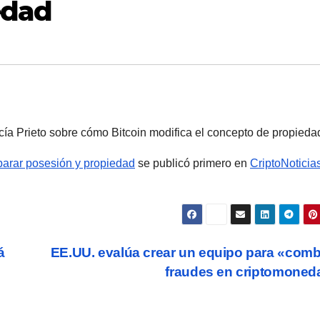
edad
a Prieto sobre cómo Bitcoin modifica el concepto de propieda
parar posesión y propiedad
se publicó primero en
CriptoNoticia
á
EE.UU. evalúa crear un equipo para «comb
fraudes en criptomone