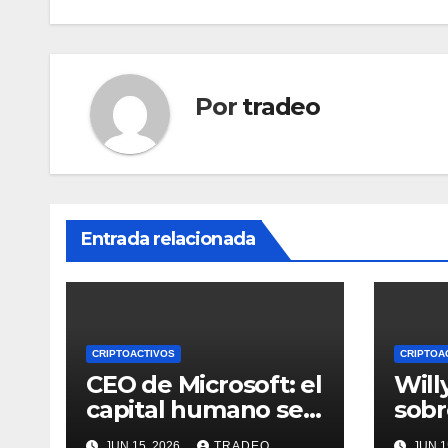
Por
tradeo
Entrada relacionada
CRIPTOACTIVOS
CRIPTOA
CEO de Microsoft: el
Will
capital humano se
sobr
vuelve más valioso
65.0
JUN 15, 2026
TRADEO
JUN 1