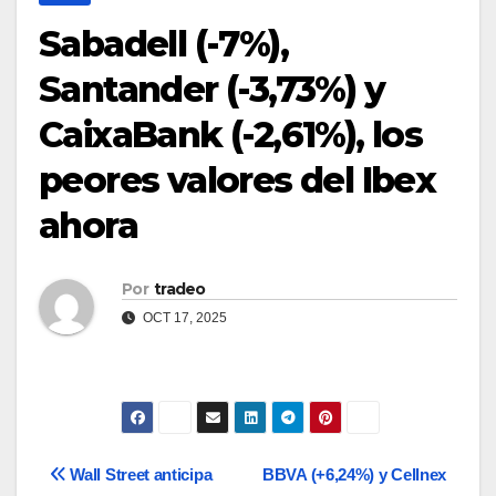
Sabadell (-7%),
Santander (-3,73%) y
CaixaBank (-2,61%), los
peores valores del Ibex
ahora
Por
tradeo
OCT 17, 2025
Navegación
Wall Street anticipa
BBVA (+6,24%) y Cellnex