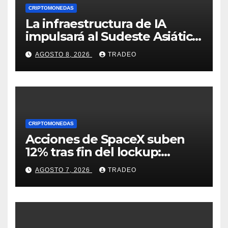
CRIPTOMONEDAS
La infraestructura de IA
impulsará al Sudeste Asiático,
destaca United Overseas
AGOSTO 8, 2026
TRADEO
Bank
CRIPTOMONEDAS
Acciones de SpaceX suben
12% tras fin del lockup:
¿Hasta dónde podrían llegar
AGOSTO 7, 2026
TRADEO
en agosto?