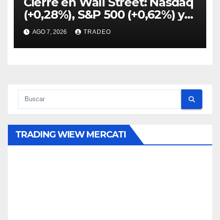
Cierre en Wall Street: Nasdaq
(+0,28%), S&P 500 (+0,62%) y
Nasdaq (+1,30%)
AGO 7, 2026
TRADEO
TRADING WIEW MERCATI