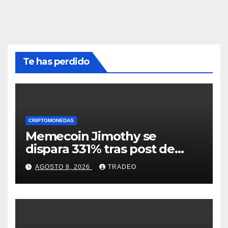
Te has perdido
CRIPTOMONEDAS
Memecoin Jimothy se
dispara 331% tras post de
Elon Musk sobre un
AGOSTO 8, 2026
TRADEO
mapache