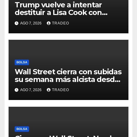
Trump vuelve a intentar
destituir a Lisa Cook con
acusaciones de fraude
AGO 7, 2026
TRADEO
hipotecario
BOLSA
Wall Street cierra con subidas
su semana más alcista desde
abril
AGO 7, 2026
TRADEO
BOLSA