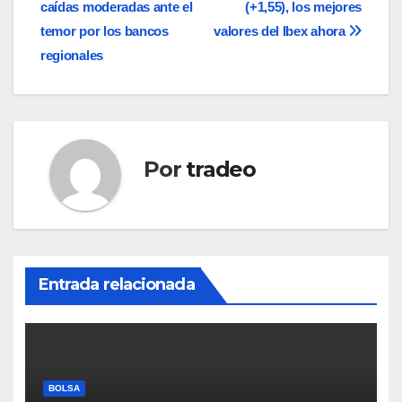
caídas moderadas ante el
(+1,55), los mejores
de
temor por los bancos
valores del Ibex ahora
entradas
regionales
Por
tradeo
Entrada relacionada
BOLSA