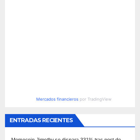
Mercados financieros
por TradingView
ENTRADAS RECIENTES
Memecoin Jimothy se dispara 331% tras post de