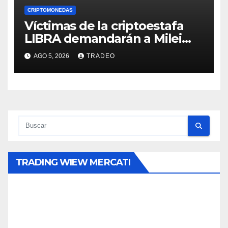
CRIPTOMONEDAS
Víctimas de la criptoestafa
LIBRA demandarán a Milei
por daños y perjuicios
AGO 5, 2026
TRADEO
TRADING WIEW MERCATI