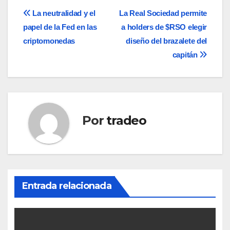
Navegación
La neutralidad y el
La Real Sociedad permite
papel de la Fed en las
a holders de $RSO elegir
de
criptomonedas
diseño del brazalete del
entradas
capitán
Por
tradeo
Entrada relacionada