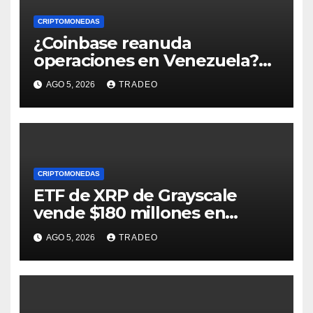
CRIPTOMONEDAS
¿Coinbase reanuda
operaciones en Venezuela?
Post críptico enciende el
AGO 5, 2026
TRADEO
debate
CRIPTOMONEDAS
ETF de XRP de Grayscale
vende $180 millones en
tokens tras grandes pérdidas
AGO 5, 2026
TRADEO