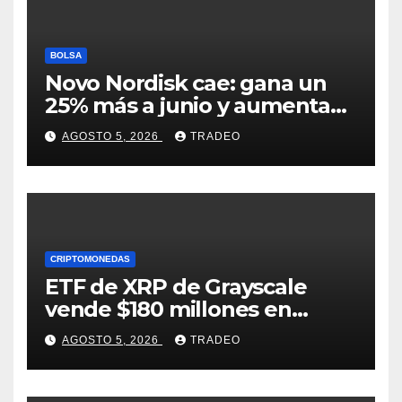
BOLSA
Novo Nordisk cae: gana un
25% más a junio y aumenta
previsiones, pero no
AGOSTO 5, 2026
TRADEO
convence
CRIPTOMONEDAS
ETF de XRP de Grayscale
vende $180 millones en
tokens tras grandes pérdidas
AGOSTO 5, 2026
TRADEO