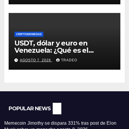
CRIPTOMONEDAS
USDT, dólar y euro en
Venezuela: ¿Qué es el
fenómeno “Rockets and
AGOSTO 7, 2026
TRADEO
Feathers”?
POPULAR NEWS
Memecoin Jimothy se dispara 331% tras post de Elon