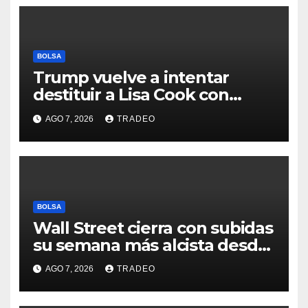
BOLSA
Trump vuelve a intentar
destituir a Lisa Cook con
acusaciones de fraude
AGO 7, 2026
TRADEO
hipotecario
BOLSA
Wall Street cierra con subidas
su semana más alcista desde
abril
AGO 7, 2026
TRADEO