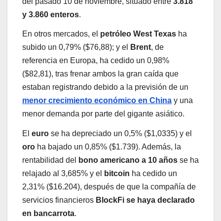
del pasado 10 de noviembre, situado entre
3.818
y 3.860 enteros
.
En otros mercados, el
petróleo West Texas
ha
subido un 0,79% ($76,88); y el
Brent
, de
referencia en Europa, ha cedido un 0,98%
($82,81), tras frenar ambos la gran caída que
estaban registrando debido a la previsión de un
menor crecimiento económico en China
y una
menor demanda por parte del gigante asiático.
El
euro
se ha depreciado un 0,5% ($1,0335) y el
oro
ha bajado un 0,85% ($1.739). Además, la
rentabilidad del
bono americano a 10 años
se ha
relajado al 3,685% y el
bitcoin
ha cedido un
2,31% ($16.204), después de que la compañía de
servicios financieros
BlockFi se haya declarado
en bancarrota
.