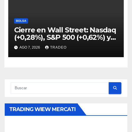
BOLSA
Cierre en Wall Street: Nasdaq
(+0,28%), S&P 500 (+0,62%) y
Nasdaq (+1,30%)
AGO 7, 2026
TRADEO
TRADING WIEW MERCATI