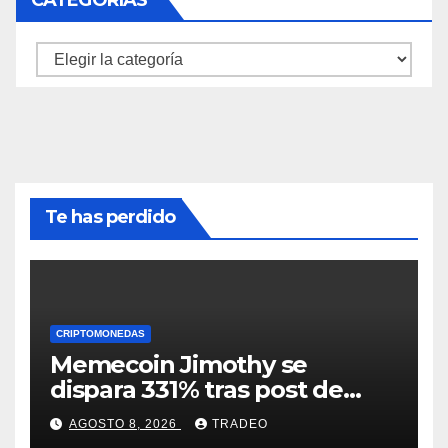
CATEGORÍAS
Categorías
Te has perdido
CRIPTOMONEDAS
Memecoin Jimothy se
dispara 331% tras post de
Elon Musk sobre un
AGOSTO 8, 2026
TRADEO
mapache