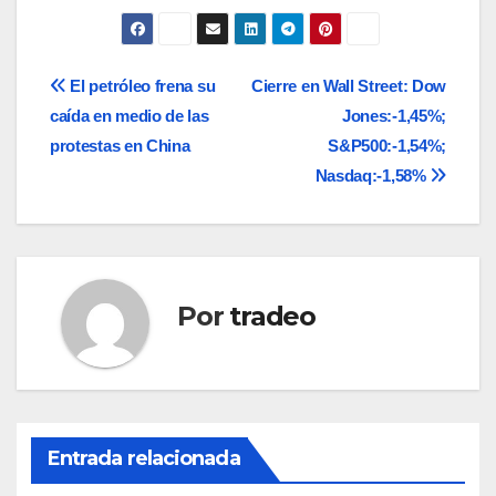
Navegación
El petróleo frena su
Cierre en Wall Street: Dow
caída en medio de las
Jones:-1,45%;
de
protestas en China
S&P500:-1,54%;
entradas
Nasdaq:-1,58%
Por
tradeo
Entrada relacionada