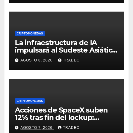
CRIPTOMONEDAS
La infraestructura de IA
impulsará al Sudeste Asiático,
destaca United Overseas
AGOSTO 8, 2026
TRADEO
Bank
CRIPTOMONEDAS
Acciones de SpaceX suben
12% tras fin del lockup:
¿Hasta dónde podrían llegar
AGOSTO 7, 2026
TRADEO
en agosto?