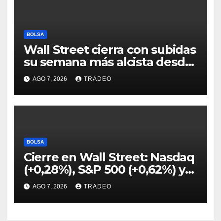
BOLSA
Wall Street cierra con subidas
su semana más alcista desde
abril
AGO 7, 2026
TRADEO
BOLSA
Cierre en Wall Street: Nasdaq
(+0,28%), S&P 500 (+0,62%) y
Nasdaq (+1,30%)
AGO 7, 2026
TRADEO