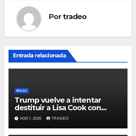
Por
tradeo
Entrada relacionada
BOLSA
Trump vuelve a intentar
destituir a Lisa Cook con
acusaciones de fraude
AGO 7, 2026
TRADEO
hipotecario