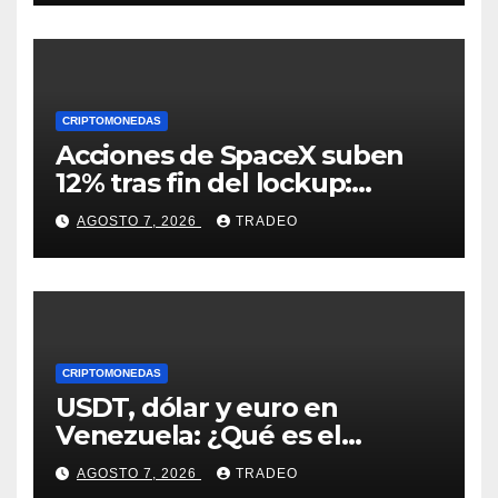
CRIPTOMONEDAS
Acciones de SpaceX suben
12% tras fin del lockup:
¿Hasta dónde podrían llegar
AGOSTO 7, 2026
TRADEO
en agosto?
CRIPTOMONEDAS
USDT, dólar y euro en
Venezuela: ¿Qué es el
fenómeno “Rockets and
AGOSTO 7, 2026
TRADEO
Feathers”?