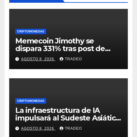
CRIPTOMONEDAS
Memecoin Jimothy se
dispara 331% tras post de
Elon Musk sobre un
AGOSTO 8, 2026
TRADEO
mapache
CRIPTOMONEDAS
La infraestructura de IA
impulsará al Sudeste Asiático,
destaca United Overseas
AGOSTO 8, 2026
TRADEO
Bank