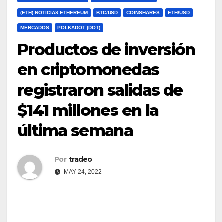
(ETH) NOTICIAS ETHEREUM
BTC/USD
COINSHARES
ETH/USD
MERCADOS
POLKADOT (DOT)
Productos de inversión
en criptomonedas
registraron salidas de
$141 millones en la
última semana
Por
tradeo
MAY 24, 2022