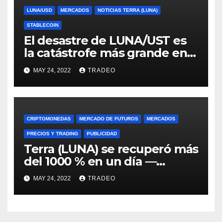
LUNA/USD
MERCADOS
NOTICIAS TERRA (LUNA)
STABLECOIN
El desastre de LUNA/UST es
la catástrofe más grande en
cripto desde Mt. Gox, señala
MAY 24, 2022
TRADEO
Delphi
CRIPTOMONEDAS
MERCADO DE FUTUROS
MERCADOS
PRECIOS Y TRADING
PUBLICIDAD
Terra (LUNA) se recuperó más
del 1000 % en un día —
¿Tienen los inversionistas
MAY 24, 2022
TRADEO
esperanza?