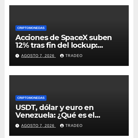
CRIPTOMONEDAS
Acciones de SpaceX suben
12% tras fin del lockup:
¿Hasta dónde podrían llegar
AGOSTO 7, 2026
TRADEO
en agosto?
CRIPTOMONEDAS
USDT, dólar y euro en
Venezuela: ¿Qué es el
fenómeno “Rockets and
AGOSTO 7, 2026
TRADEO
Feathers”?