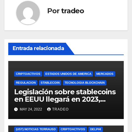
Por
tradeo
Entrada relacionada
CRIPTOACTIVOS
ESTADOS UNIDOS DE AMERICA
MERCADOS
REGULACION
STABLECOIN
TECNOLOGIA BLOCKCHAIN
Legislación sobre stablecoins
en EEUU llegará en 2023,
según Blockchain Association
MAY 24, 2022
TRADEO
(UST) NOTICIAS TERRAUSD
CRIPTOACTIVOS
DELPHI