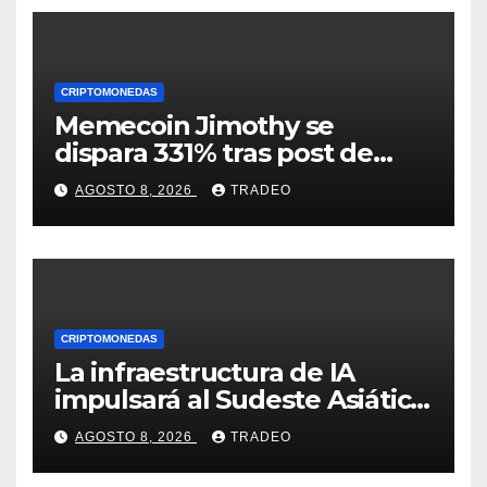
CRIPTOMONEDAS
Memecoin Jimothy se
dispara 331% tras post de
Elon Musk sobre un
AGOSTO 8, 2026
TRADEO
mapache
CRIPTOMONEDAS
La infraestructura de IA
impulsará al Sudeste Asiático,
destaca United Overseas
AGOSTO 8, 2026
TRADEO
Bank