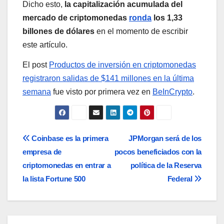
Dicho esto,
la capitalización acumulada del
mercado de criptomonedas
ronda
los 1,33
billones de dólares
en el momento de escribir
este artículo.
El post
Productos de inversión en criptomonedas
registraron salidas de $141 millones en la última
semana
fue visto por primera vez en
BeInCrypto
.
Navegación
Coinbase es la primera
JPMorgan será de los
empresa de
pocos beneficiados con la
de
criptomonedas en entrar a
política de la Reserva
entradas
la lista Fortune 500
Federal