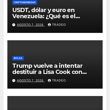
CRIPTOMONEDAS
USDT, dólar y euro en
Venezuela: ¿Qué es el
fenómeno “Rockets and
AGOSTO 7, 2026
TRADEO
Feathers”?
BOLSA
Trump vuelve a intentar
destituir a Lisa Cook con
acusaciones de fraude
AGOSTO 7, 2026
TRADEO
hipotecario