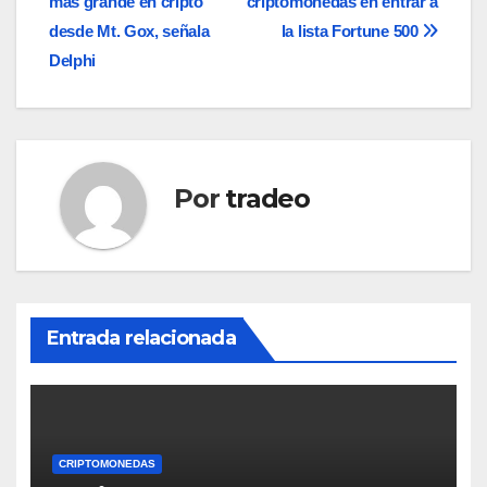
más grande en cripto
criptomonedas en entrar a
entradas
desde Mt. Gox, señala
la lista Fortune 500
Delphi
Por
tradeo
Entrada relacionada
CRIPTOMONEDAS