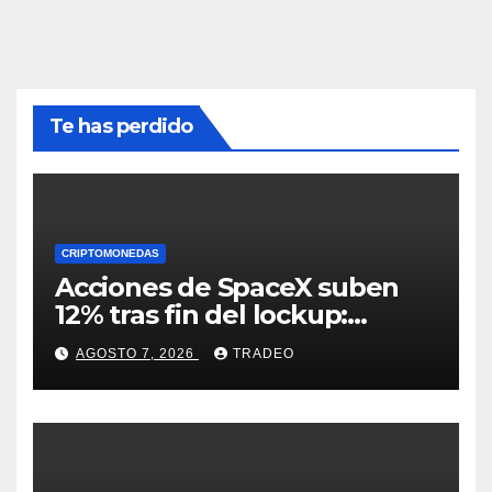
Te has perdido
CRIPTOMONEDAS
Acciones de SpaceX suben
12% tras fin del lockup:
¿Hasta dónde podrían llegar
AGOSTO 7, 2026
TRADEO
en agosto?