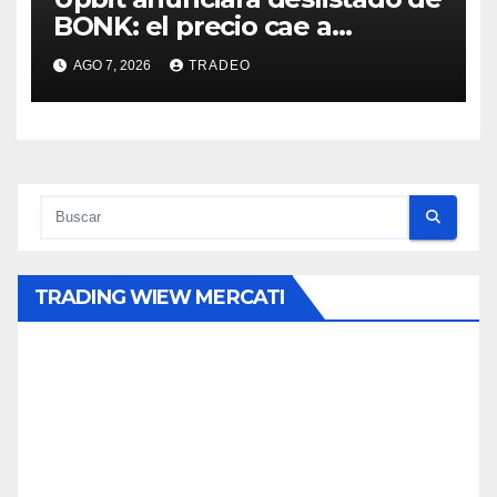
BONK: el precio cae a
mínimos 3 años
AGO 7, 2026
TRADEO
TRADING WIEW MERCATI