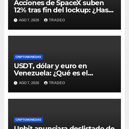
Acciones de SpaceX suben
12% tras fin del lockup: ¿Hasta
dónde podrían llegar en
AGO 7, 2026
TRADEO
agosto?
CRIPTOMONEDAS
USDT, dólar y euro en
Venezuela: ¿Qué es el
fenómeno “Rockets and
AGO 7, 2026
TRADEO
Feathers”?
CRIPTOMONEDAS
Upbit anunciara deslistado de