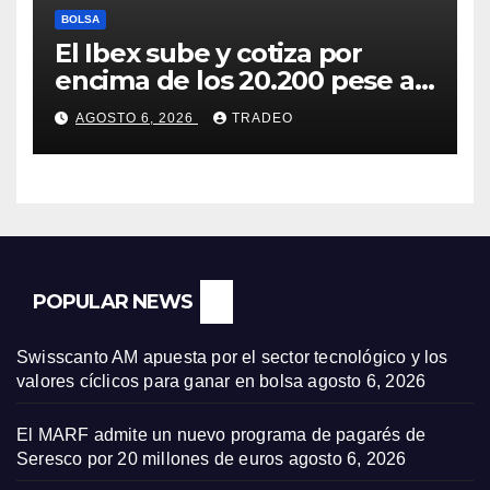
BOLSA
El Ibex sube y cotiza por
encima de los 20.200 pese al
‘sell off’ de la tecnología
AGOSTO 6, 2026
TRADEO
POPULAR NEWS
Swisscanto AM apuesta por el sector tecnológico y los
valores cíclicos para ganar en bolsa
agosto 6, 2026
El MARF admite un nuevo programa de pagarés de
Seresco por 20 millones de euros
agosto 6, 2026