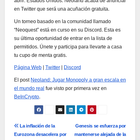
abrir: Estados Unidos. Neoland acaba de anunciar
en Twitter que será una acuñación gratuita.
Un torneo basado en la comunidad llamado
“Neoquest” está en curso en su Discord. Esta es
su última oportunidad de entrar en la lista de
permitidos. Únete y participa para llevarte a casa
tu cupo de menta gratis.
Página Web
|
Twitter
|
Discord
El post
Neoland: Jugar Monopoly a gran escala en
el mundo real
fue visto por primera vez en
BeInCrypto
.
Navegación
La inflación de la
Genesis se esfuerza por
Eurozona desacelera por
mantenerse alejada de la