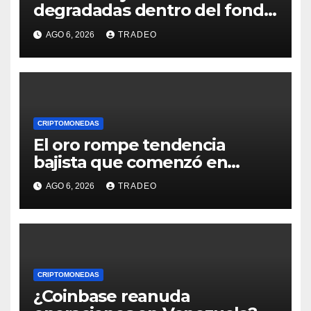
degradadas dentro del fondo
de Grayscale
AGO 6, 2026
TRADEO
CRIPTOMONEDAS
El oro rompe tendencia
bajista que comenzó en
enero de 2026, ¿qué sigue?
AGO 6, 2026
TRADEO
CRIPTOMONEDAS
¿Coinbase reanuda