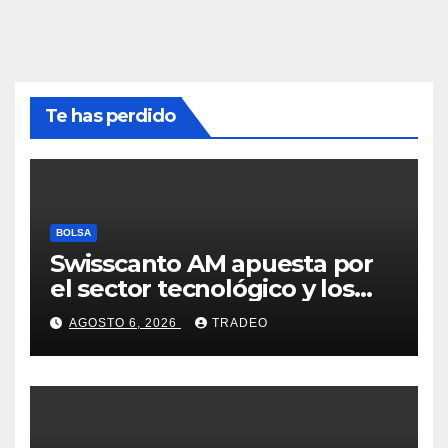
Te has perdido
BOLSA
Swisscanto AM apuesta por
el sector tecnológico y los
valores cíclicos para ganar en
AGOSTO 6, 2026
TRADEO
bolsa