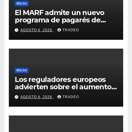
BOLSA
El MARF admite un nuevo
programa de pagarés de
Seresco por 20 millones de
AGOSTO 6, 2026
TRADEO
euros
BOLSA
Los reguladores europeos
advierten sobre el aumento
del fraude con criptos tras la
AGOSTO 6, 2026
TRADEO
llegada de MiCA