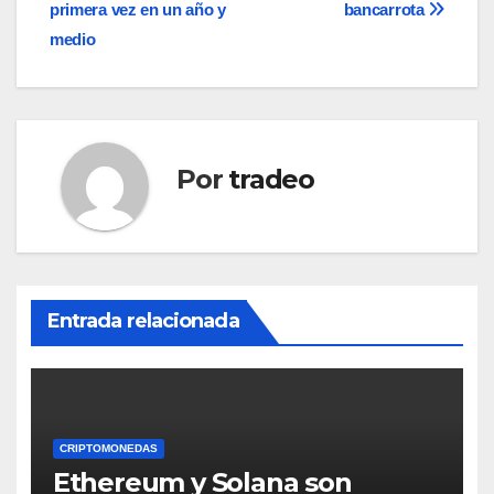
de
primera vez en un año y
bancarrota
entradas
medio
Por
tradeo
Entrada relacionada
CRIPTOMONEDAS
Ethereum y Solana son