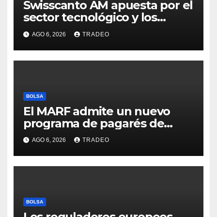
Swisscanto AM apuesta por el
sector tecnológico y los
valores cíclicos para ganar en
AGO 6, 2026
TRADEO
bolsa
BOLSA
El MARF admite un nuevo
programa de pagarés de
Seresco por 20 millones de
AGO 6, 2026
TRADEO
euros
BOLSA
Los reguladores europeos