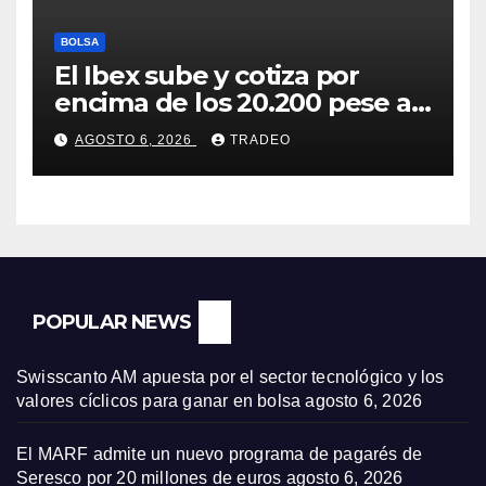
BOLSA
El Ibex sube y cotiza por
encima de los 20.200 pese al
‘sell off’ de la tecnología
AGOSTO 6, 2026
TRADEO
POPULAR NEWS
Swisscanto AM apuesta por el sector tecnológico y los
valores cíclicos para ganar en bolsa
agosto 6, 2026
El MARF admite un nuevo programa de pagarés de
Seresco por 20 millones de euros
agosto 6, 2026