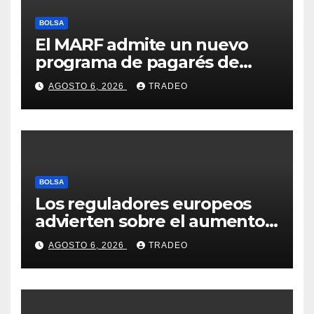
BOLSA
El MARF admite un nuevo
programa de pagarés de
Seresco por 20 millones de
AGOSTO 6, 2026
TRADEO
euros
BOLSA
Los reguladores europeos
advierten sobre el aumento
del fraude con criptos tras la
AGOSTO 6, 2026
TRADEO
llegada de MiCA