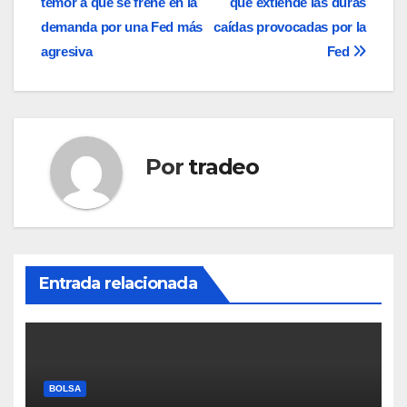
temor a que se frene en la
que extiende las duras
de
demanda por una Fed más
caídas provocadas por la
entradas
agresiva
Fed
Por
tradeo
Entrada relacionada
BOLSA