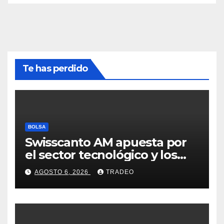
Te has perdido
BOLSA
Swisscanto AM apuesta por
el sector tecnológico y los
valores cíclicos para ganar en
AGOSTO 6, 2026
TRADEO
bolsa