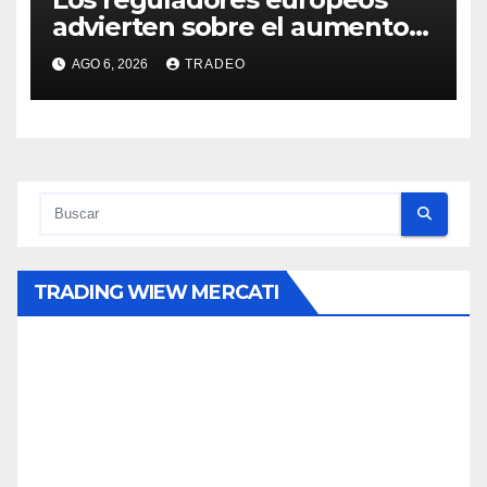
advierten sobre el aumento
del fraude con criptos tras la
AGO 6, 2026
TRADEO
llegada de MiCA
TRADING WIEW MERCATI