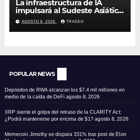
La infraestructura de IA
impulsará al Sudeste Asiático,
destaca United Overseas
AGOSTO 8, 2026
TRADEO
Bank
POPULAR NEWS
Depósitos de RWA alcanzan los $7.4 mil millones en
medio de la caída de DeFi
agosto 8, 2026
XRP siente el golpe del retraso de la CLARITY Act:
¿Podrá mantenerse por encima de $1?
agosto 8, 2026
Memecoin Jimothy se dispara 331% tras post de Elon