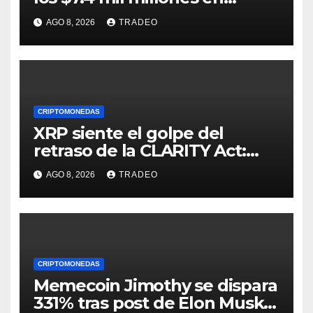
medio de la caída de DeFi
AGO 8, 2026
TRADEO
CRIPTOMONEDAS
XRP siente el golpe del
retraso de la CLARITY Act:
¿Podrá mantenerse por
AGO 8, 2026
TRADEO
encima de $1?
CRIPTOMONEDAS
Memecoin Jimothy se dispara
331% tras post de Elon Musk