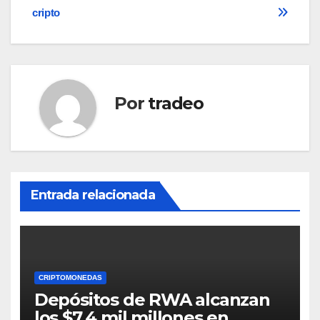
entradas
cripto
Por
tradeo
Entrada relacionada
CRIPTOMONEDAS
Depósitos de RWA alcanzan
los $7.4 mil millones en