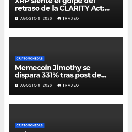
XRP siente el golpe del
retraso de la CLARITY Act:
¿Podrá mantenerse por
AGOSTO 8, 2026
TRADEO
encima de $1?
CRIPTOMONEDAS
Memecoin Jimothy se
dispara 331% tras post de
Elon Musk sobre un
AGOSTO 8, 2026
TRADEO
mapache
CRIPTOMONEDAS