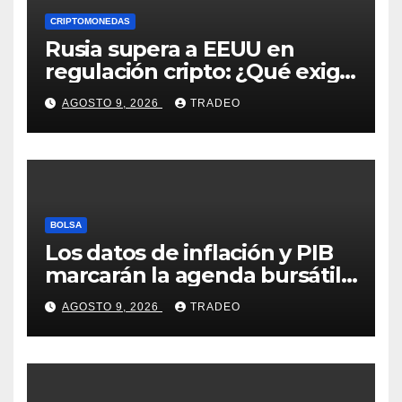
CRIPTOMONEDAS
Rusia supera a EEUU en
regulación cripto: ¿Qué exige
la nueva ley?
AGOSTO 9, 2026
TRADEO
BOLSA
Los datos de inflación y PIB
marcarán la agenda bursátil
de la próxima semana
AGOSTO 9, 2026
TRADEO