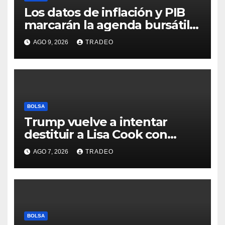
Los datos de inflación y PIB
marcarán la agenda bursátil
de la próxima semana
AGO 9, 2026
TRADEO
BOLSA
Trump vuelve a intentar
destituir a Lisa Cook con
acusaciones de fraude
AGO 7, 2026
TRADEO
hipotecario
BOLSA