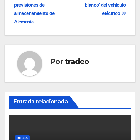
de
previsiones de
blanco’ del vehículo
entradas
almacenamiento de
eléctrico
Alemania
Por
tradeo
Entrada relacionada
BOLSA