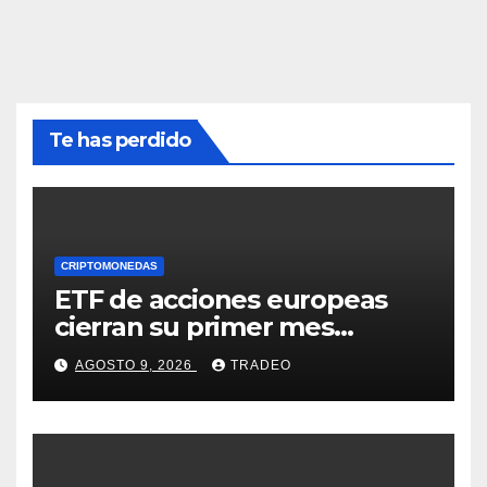
Te has perdido
CRIPTOMONEDAS
ETF de acciones europeas
cierran su primer mes
positivo desde el inicio de la
AGOSTO 9, 2026
TRADEO
guerra en Irán