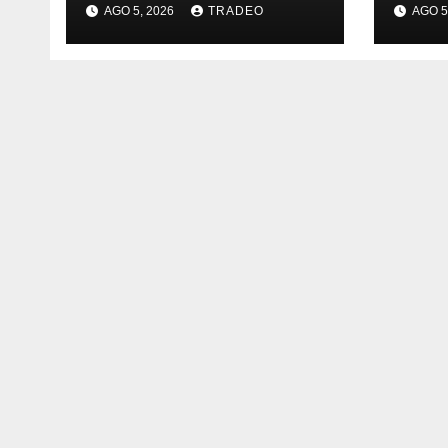
AGO 5, 2026
TRADEO
AGO 5
las esperanzas
Ener
sobre Ormuz