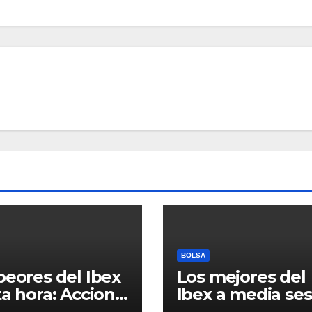
BOLSA
peores del Ibex
Los mejores del
ta hora: Acciona
Ibex a media ses
30%) y Acciona
Indra (3,66%) y 