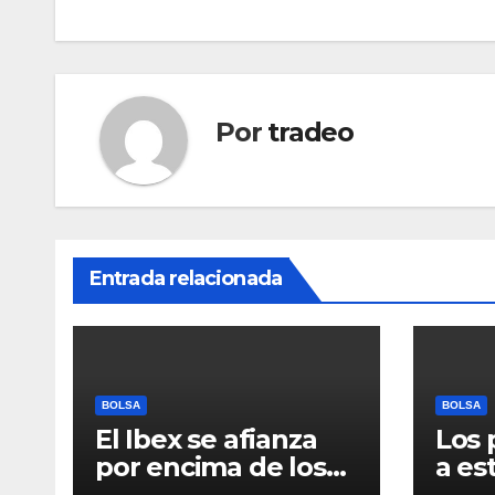
entradas
Por
tradeo
Entrada relacionada
BOLSA
BOLSA
El Ibex se afianza
Los 
por encima de los
a es
20.100 puntos ante
(-1,