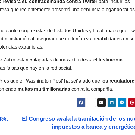
 revisara su contrademanda contra Twitter
para incluir las
resa que recientemente presentó una denuncia alegando fallos
icado ante congresistas de Estados Unidos y ha afirmado que Twi
administración al asegurar que no tenían vulnerabilidades en su
otencias extranjeras.
e Zatko están «plagadas de inexactitudes»,
el testimonio
as falsas que hay en la red social.
 Y es que el ‘Washington Post’ ha señalado que
los reguladore
poniendo
multas multimillonarias
contra la compañía.
4%;
El Congreso avala la tramitación de los n
impuestos a banca y energéti