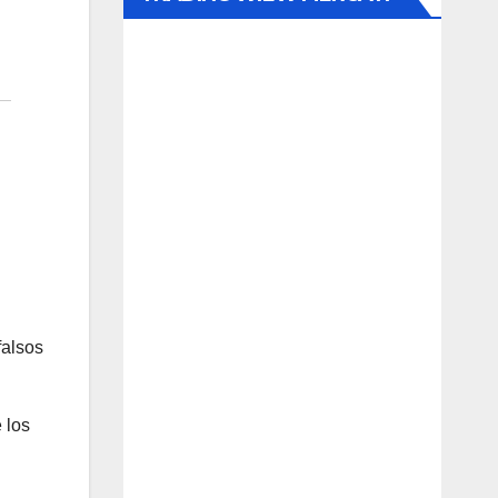
falsos
 los