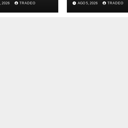
, 2026
TRADEO
AGO 5, 2026
TRADEO
gía (-0,96%)
(1,93%)