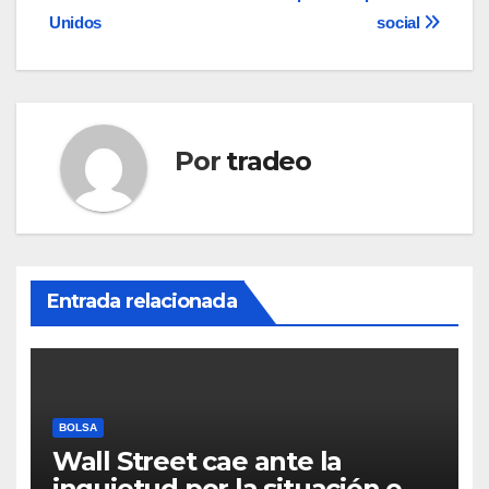
entradas
Unidos
social
Por
tradeo
Entrada relacionada
BOLSA
Wall Street cae ante la
inquietud por la situación en