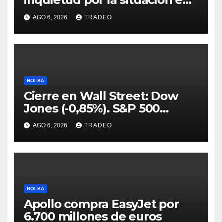
Ormuz
AGO 6, 2026
TRADEO
BOLSA
Cierre en Wall Street: Dow
Jones (-0,85%). S&P 500
(-0,18%) y Nasdaq (-0,06%)
AGO 6, 2026
TRADEO
BOLSA
Apollo compra EasyJet por
6.700 millones de euros