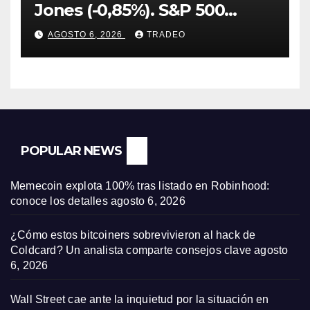
Jones (-0,85%). S&P 500
(-0,18%) y Nasdaq (-0,06%)
AGOSTO 6, 2026
TRADEO
POPULAR NEWS
Memecoin explota 100% tras listado en Robinhood:
conoce los detalles
agosto 6, 2026
¿Cómo estos bitcoiners sobrevivieron al hack de
Coldcard? Un analista comparte consejos clave
agosto
6, 2026
Wall Street cae ante la inquietud por la situación en