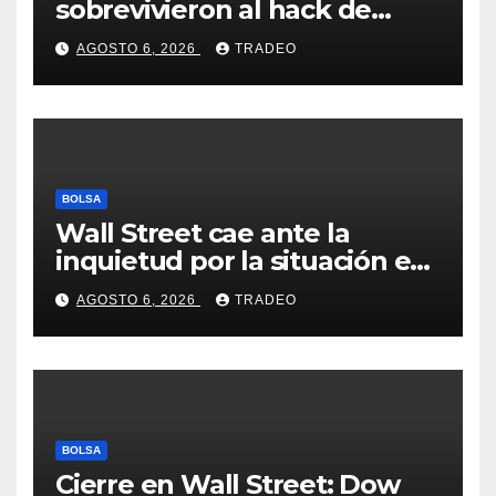
sobrevivieron al hack de
Coldcard? Un analista
AGOSTO 6, 2026
TRADEO
comparte consejos clave
BOLSA
Wall Street cae ante la
inquietud por la situación en
Ormuz
AGOSTO 6, 2026
TRADEO
BOLSA
Cierre en Wall Street: Dow