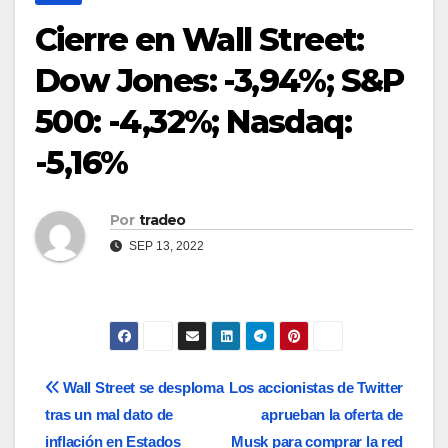
Cierre en Wall Street:
Dow Jones: -3,94%; S&P
500: -4,32%; Nasdaq:
-5,16%
Por
tradeo
SEP 13, 2022
Navegación
Wall Street se desploma
Los accionistas de Twitter
tras un mal dato de
aprueban la oferta de
de
inflación en Estados
Musk para comprar la red