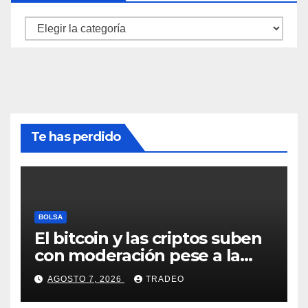
Categorías
Te has perdido
BOLSA
El bitcoin y las criptos suben
con moderación pese a la
incertidumbre en Oriente
AGOSTO 7, 2026
TRADEO
Medio