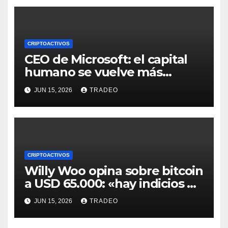
CRIPTOACTIVOS
CEO de Microsoft: el capital
humano se vuelve más
valioso a medida que crece la
JUN 15, 2026
TRADEO
IA
CRIPTOACTIVOS
Willy Woo opina sobre bitcoin
a USD 65.000: «hay indicios de
posible divergencia alcista»
JUN 15, 2026
TRADEO