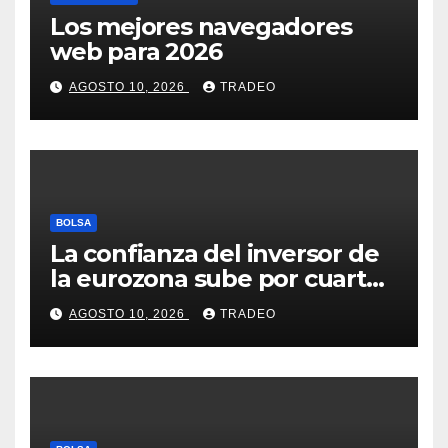
Los mejores navegadores
web para 2026
AGOSTO 10, 2026
TRADEO
BOLSA
La confianza del inversor de
la eurozona sube por cuarto
mes y se vuelve positiva en
AGOSTO 10, 2026
TRADEO
agosto