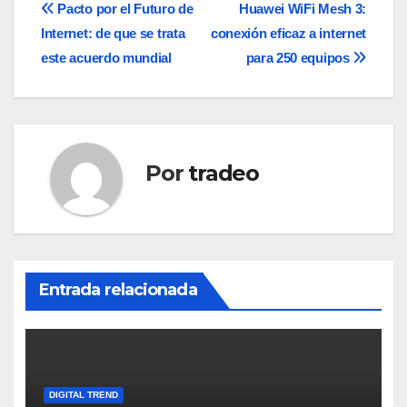
Navegación
Pacto por el Futuro de
Huawei WiFi Mesh 3:
Internet: de que se trata
conexión eficaz a internet
de
este acuerdo mundial
para 250 equipos
entradas
Por
tradeo
Entrada relacionada
DIGITAL TREND