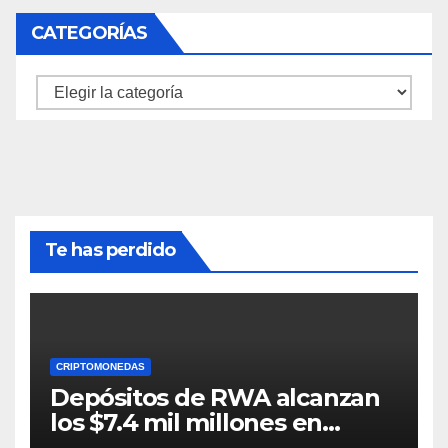
CATEGORÍAS
Categorías
Te has perdido
CRIPTOMONEDAS
Depósitos de RWA alcanzan
los $7.4 mil millones en
medio de la caída de DeFi