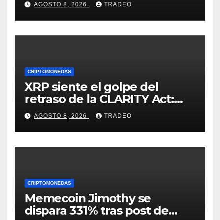
AGOSTO 8, 2026
TRADEO
CRIPTOMONEDAS
XRP siente el golpe del
retraso de la CLARITY Act:
¿Podrá mantenerse por
AGOSTO 8, 2026
TRADEO
encima de $1?
CRIPTOMONEDAS
Memecoin Jimothy se
dispara 331% tras post de