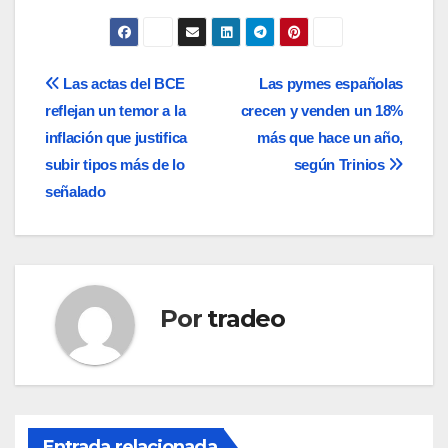
Navegación
Las actas del BCE
Las pymes españolas
reflejan un temor a la
crecen y venden un 18%
de
inflación que justifica
más que hace un año,
entradas
subir tipos más de lo
según Trinios
señalado
Por
tradeo
Entrada relacionada