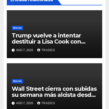
BOLSA
Trump vuelve a intentar
destituir a Lisa Cook con
acusaciones de fraude
AGO 7, 2026
TRADEO
hipotecario
BOLSA
Wall Street cierra con subidas
su semana más alcista desde
abril
AGO 7, 2026
TRADEO