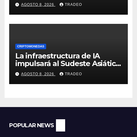
Elon Musk sobre un
AGOSTO 8, 2026
TRADEO
mapache
CRIPTOMONEDAS
La infraestructura de IA
impulsará al Sudeste Asiático,
destaca United Overseas
AGOSTO 8, 2026
TRADEO
Bank
POPULAR NEWS