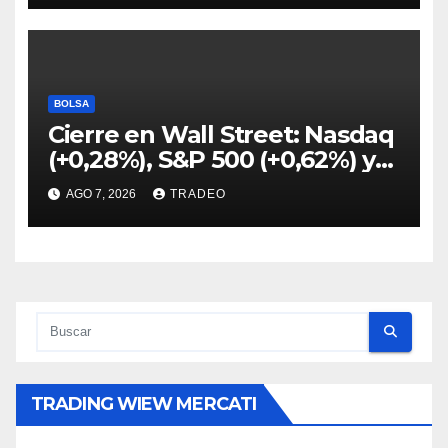
BOLSA
Cierre en Wall Street: Nasdaq
(+0,28%), S&P 500 (+0,62%) y
Nasdaq (+1,30%)
AGO 7, 2026
TRADEO
TRADING WIEW MERCATI