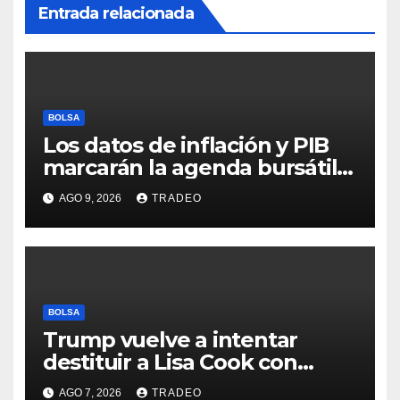
Entrada relacionada
BOLSA
Los datos de inflación y PIB
marcarán la agenda bursátil
de la próxima semana
AGO 9, 2026
TRADEO
BOLSA
Trump vuelve a intentar
destituir a Lisa Cook con
acusaciones de fraude
AGO 7, 2026
TRADEO