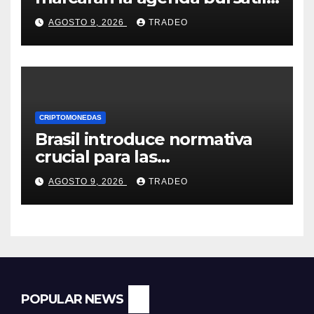
de la próxima semana
AGOSTO 9, 2026
TRADEO
CRIPTOMONEDAS
Brasil introduce normativa
crucial para las
criptomonedas: ¿Llegó el fin
AGOSTO 9, 2026
TRADEO
de las transferencias
instantáneas?
POPULAR NEWS