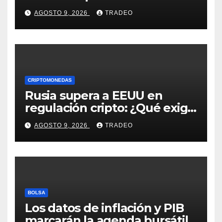
positivo desde el inicio de la
AGOSTO 9, 2026
TRADEO
guerra en Irán
CRIPTOMONEDAS
Rusia supera a EEUU en
regulación cripto: ¿Qué exige
la nueva ley?
AGOSTO 9, 2026
TRADEO
BOLSA
Los datos de inflación y PIB
marcarán la agenda bursátil