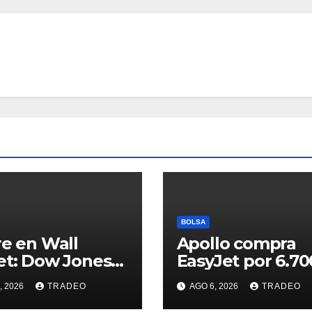
BOLSA
re en Wall
Apollo compra
et: Dow Jones
EasyJet por 6.70
85%). S&P 500
millones de eur
, 2026
TRADEO
AGO 6, 2026
TRADEO
18%) y Nasdaq