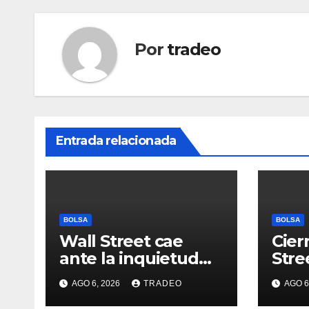
Por
tradeo
Entrada relacionada
BOLSA
BOLSA
Wall Street cae
Cier
ante la inquietud
Stre
por la situación en
(-0,
AGO 6, 2026
TRADEO
AGO 6
Ormuz
(-0,