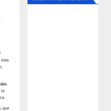
P
 esta
o,
ción
 la
ca.
), que