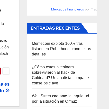
el
Mercados financieros
por TradingVie
a
 la
ENTRADAS RECIENTES
 euro
Memecoin explota 100% tras
lución
listado en Robinhood: conoce los
ntech
detalles
¿Cómo estos bitcoiners
sobrevivieron al hack de
Coldcard? Un analista comparte
consejos clave
nales
ado
Wall Street cae ante la inquietud
por la situación en Ormuz