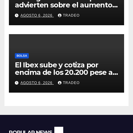
advierten sobre el aumento
del fraude con criptos tras la
AGOSTO 6, 2026
TRADEO
llegada de MiCA
BOLSA
El Ibex sube y cotiza por
encima de los 20.200 pese al
‘sell off’ de la tecnología
AGOSTO 6, 2026
TRADEO
POPULAR NEWS