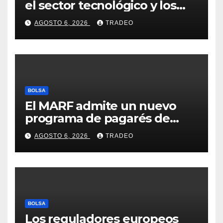
el sector tecnológico y los
valores cíclicos para ganar en
AGOSTO 6, 2026
TRADEO
bolsa
BOLSA
El MARF admite un nuevo
programa de pagarés de
Seresco por 20 millones de
AGOSTO 6, 2026
TRADEO
euros
BOLSA
Los reguladores europeos