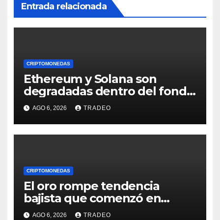
Entrada relacionada
CRIPTOMONEDAS
Ethereum y Solana son
degradadas dentro del fondo
de Grayscale
AGO 6, 2026
TRADEO
CRIPTOMONEDAS
El oro rompe tendencia
bajista que comenzó en
enero de 2026, ¿qué sigue?
AGO 6, 2026
TRADEO