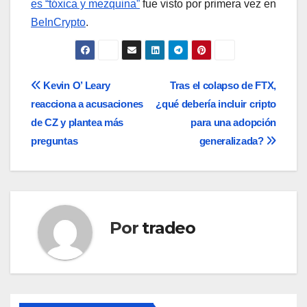
es “tóxica y mezquina”
fue visto por primera vez en
BeInCrypto
.
Navegación
Kevin O’ Leary
Tras el colapso de FTX,
reacciona a acusaciones
¿qué debería incluir cripto
de
de CZ y plantea más
para una adopción
entradas
preguntas
generalizada?
Por
tradeo