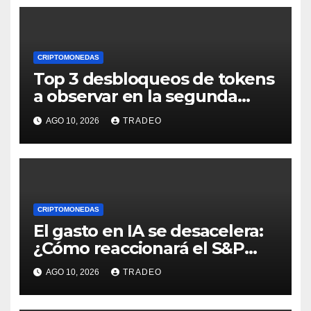
CRIPTOMONEDAS
Top 3 desbloqueos de tokens
a observar en la segunda
semana de agosto de 2026
AGO 10, 2026
TRADEO
CRIPTOMONEDAS
El gasto en IA se desacelera:
¿Cómo reaccionará el S&P
500?
AGO 10, 2026
TRADEO