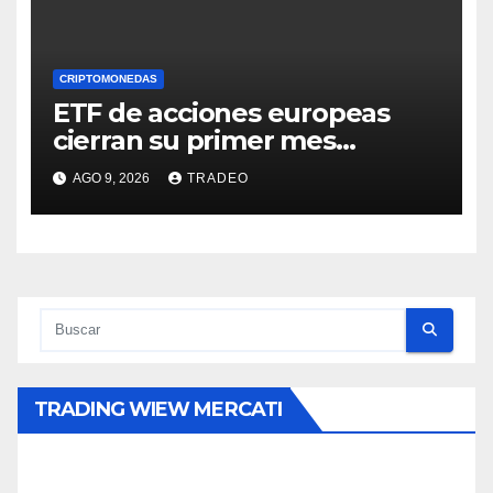
CRIPTOMONEDAS
ETF de acciones europeas
cierran su primer mes
positivo desde el inicio de la
AGO 9, 2026
TRADEO
guerra en Irán
TRADING WIEW MERCATI