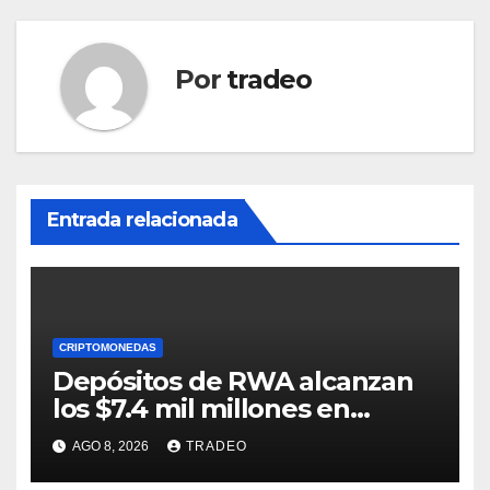
Por
tradeo
Entrada relacionada
CRIPTOMONEDAS
Depósitos de RWA alcanzan
los $7.4 mil millones en
medio de la caída de DeFi
AGO 8, 2026
TRADEO