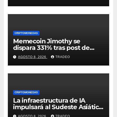
encima de $1?
CRIPTOMONEDAS
Memecoin Jimothy se
dispara 331% tras post de
Elon Musk sobre un
AGOSTO 8, 2026
TRADEO
mapache
CRIPTOMONEDAS
La infraestructura de IA
impulsará al Sudeste Asiático,
destaca United Overseas
AGOSTO 8, 2026
TRADEO