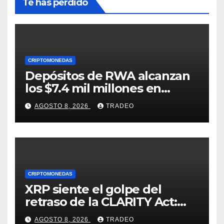
Te has perdido
CRIPTOMONEDAS
Depósitos de RWA alcanzan
los $7.4 mil millones en
medio de la caída de DeFi
AGOSTO 8, 2026
TRADEO
CRIPTOMONEDAS
XRP siente el golpe del
retraso de la CLARITY Act:
¿Podrá mantenerse por
AGOSTO 8, 2026
TRADEO