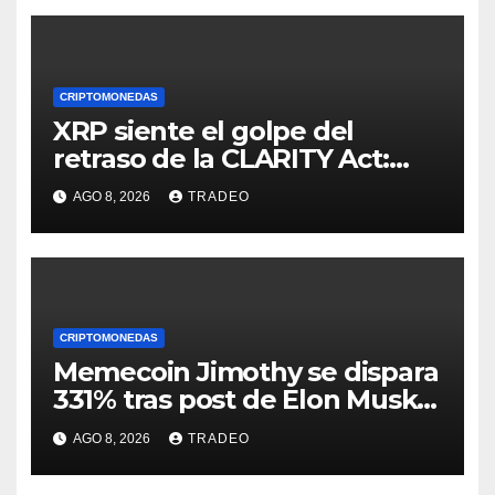
CRIPTOMONEDAS
XRP siente el golpe del
retraso de la CLARITY Act:
¿Podrá mantenerse por
AGO 8, 2026
TRADEO
encima de $1?
CRIPTOMONEDAS
Memecoin Jimothy se dispara
331% tras post de Elon Musk
sobre un mapache
AGO 8, 2026
TRADEO