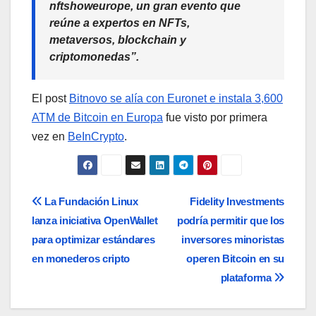
nftshoweurope, un gran evento que
reúne a expertos en NFTs,
metaversos, blockchain y
criptomonedas”.
El post
Bitnovo se alía con Euronet e instala 3,600
ATM de Bitcoin en Europa
fue visto por primera
vez en
BeInCrypto
.
Navegación
La Fundación Linux
Fidelity Investments
lanza iniciativa OpenWallet
podría permitir que los
de
para optimizar estándares
inversores minoristas
entradas
en monederos cripto
operen Bitcoin en su
plataforma