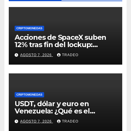
CRIPTOMONEDAS
Acciones de SpaceX suben
12% tras fin del lockup:
¿Hasta dónde podrían llegar
AGOSTO 7, 2026
TRADEO
en agosto?
CRIPTOMONEDAS
USDT, dólar y euro en
Venezuela: ¿Qué es el
fenómeno “Rockets and
AGOSTO 7, 2026
TRADEO
Feathers”?