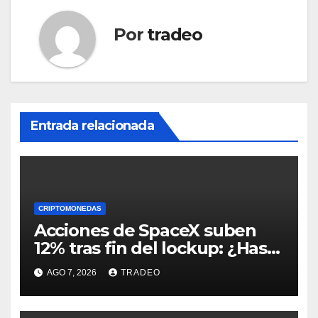
Por
tradeo
Entrada relacionada
CRIPTOMONEDAS
Acciones de SpaceX suben
12% tras fin del lockup: ¿Hasta
dónde podrían llegar en
AGO 7, 2026
TRADEO
agosto?