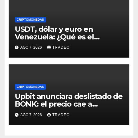
CRIPTOMONEDAS
USDT, dólar y euro en
Venezuela: ¿Qué es el
fenómeno “Rockets and
AGO 7, 2026
TRADEO
Feathers”?
CRIPTOMONEDAS
Upbit anunciara deslistado de
BONK: el precio cae a
mínimos 3 años
AGO 7, 2026
TRADEO