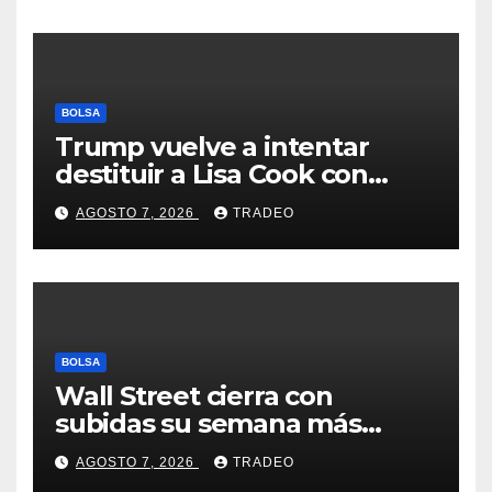
BOLSA
Trump vuelve a intentar
destituir a Lisa Cook con
acusaciones de fraude
AGOSTO 7, 2026
TRADEO
hipotecario
BOLSA
Wall Street cierra con
subidas su semana más
alcista desde abril
AGOSTO 7, 2026
TRADEO