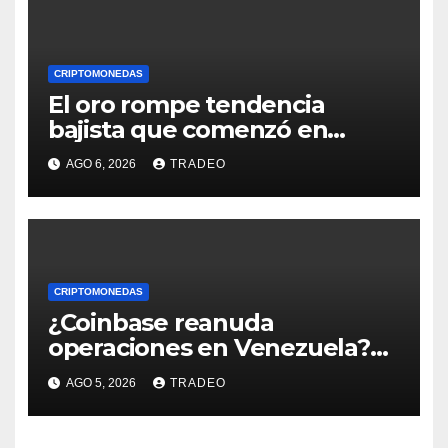
CRIPTOMONEDAS
El oro rompe tendencia
bajista que comenzó en
enero de 2026, ¿qué sigue?
AGO 6, 2026
TRADEO
CRIPTOMONEDAS
¿Coinbase reanuda
operaciones en Venezuela?
Post críptico enciende el
AGO 5, 2026
TRADEO
debate