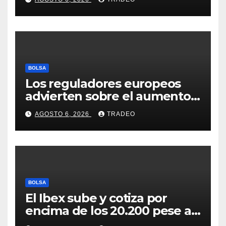
euros
BOLSA
Los reguladores europeos
advierten sobre el aumento
del fraude con criptos tras la
AGOSTO 6, 2026
TRADEO
llegada de MiCA
BOLSA
El Ibex sube y cotiza por
encima de los 20.200 pese al
‘sell off’ de la tecnología