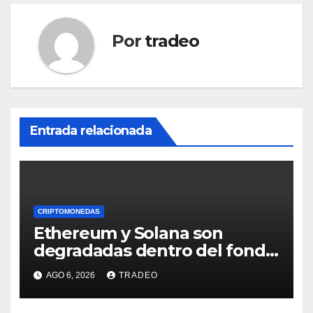
Por
tradeo
Entrada relacionada
CRIPTOMONEDAS
Ethereum y Solana son
degradadas dentro del fondo
de Grayscale
AGO 6, 2026
TRADEO