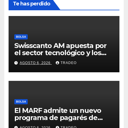
Te has perdido
BOLSA
Swisscanto AM apuesta por
el sector tecnológico y los
valores cíclicos para ganar en
AGOSTO 6, 2026
TRADEO
bolsa
BOLSA
El MARF admite un nuevo
programa de pagarés de
Seresco por 20 millones de
AGOSTO 6, 2026
TRADEO